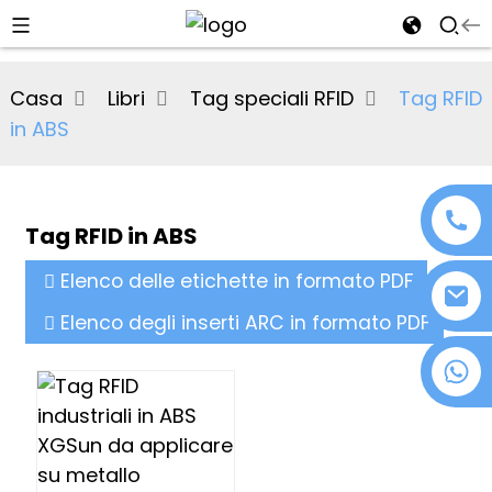
al
Casa
Libri
Tag speciali RFID
Tag RFID
se
in ABS
e
Tag RFID in ABS
an
Elenco delle etichette in formato PDF
Elenco degli inserti ARC in formato PDF
+86 18076372139
n