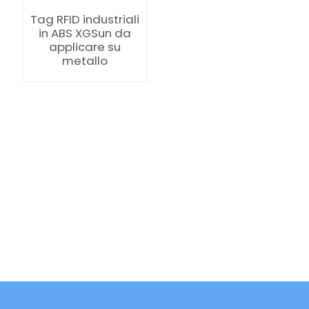
Tag RFID industriali
in ABS XGSun da
applicare su
metallo
ian
am