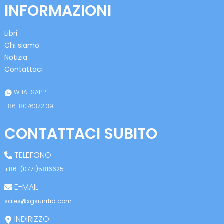
INFORMAZIONI
Libri
Chi siamo
Notizia
Contattaci
n
WHATSAPP
+86 18076372139
CONTATTACI SUBITO
se
TELEFONO
+86-(0771)5816625
E-MAIL
ese
sales@xgsunrfid.com
INDIRIZZO