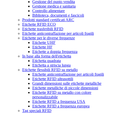
Gestione del punto vendita
Gestione medica e sanitaria
Controllo alimentare
Biblioteca, documenti e fascicoli
Prodotti standard certificati ARC
Etichette RFID ECO
Etichette trasferibili RFID
Etichette anticontraffazione per articoli fragili
Etichette per le diverse frequenze
Etichette UHF
Etichette HF
Etichette a doppia frequenza
In base alla forma dell'etichetta
Etichetta quadrata
Etichetta a striscia lunga
Etichette flessibili RFID su metallo
Etichette anticontraffazione per articoli fragili
Etichette RFID ultrasottili
Grandi dimensioni sulle etichette metalliche
Etichette metalliche di piccole dimensioni
Etichette RFID su metallo con colore
personalizzabile
Etichette RFID a frequenza USA
Etichette RFID a frequenza europea
Tag speciali RFID