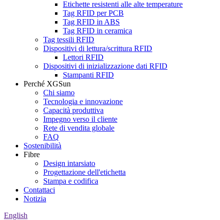
Etichette resistenti alle alte temperature
Tag RFID per PCB
Tag RFID in ABS
Tag RFID in ceramica
Tag tessili RFID
Dispositivi di lettura/scrittura RFID
Lettori RFID
Dispositivi di inizializzazione dati RFID
Stampanti RFID
Perché XGSun
Chi siamo
Tecnologia e innovazione
Capacità produttiva
Impegno verso il cliente
Rete di vendita globale
FAQ
Sostenibilità
Fibre
Design intarsiato
Progettazione dell'etichetta
Stampa e codifica
Contattaci
Notizia
English