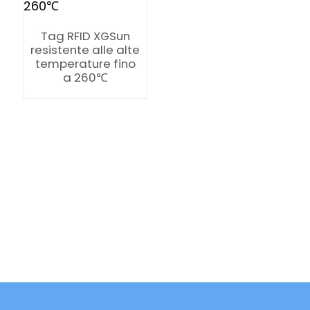
Tag RFID XGSun
resistente alle alte
temperature fino
a 260℃
ian
am