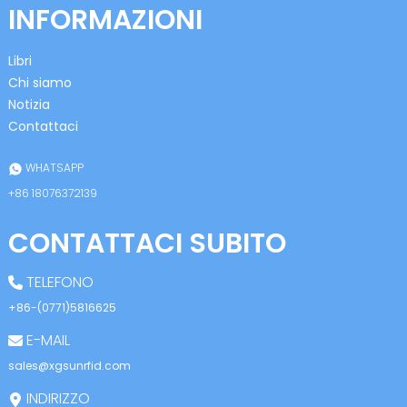
INFORMAZIONI
Libri
Chi siamo
Notizia
Contattaci
n
WHATSAPP
+86 18076372139
CONTATTACI SUBITO
se
TELEFONO
+86-(0771)5816625
E-MAIL
ese
sales@xgsunrfid.com
INDIRIZZO