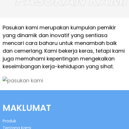
PASUKAN KAMI
Pasukan kami merupakan kumpulan pemikir
yang dinamik dan inovatif yang sentiasa
mencari cara baharu untuk menambah baik
dan cemerlang. Kami bekerja keras, tetapi kami
juga memahami kepentingan mengekalkan
keseimbangan kerja-kehidupan yang sihat.
MAKLUMAT
Produk
Tentang Kami