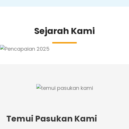
Sejarah Kami
Temui Pasukan Kami