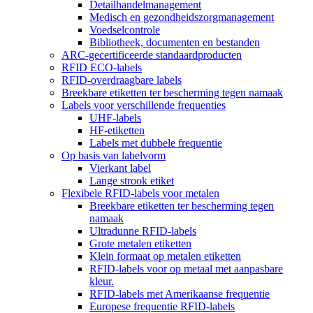
Detailhandelmanagement
Medisch en gezondheidszorgmanagement
Voedselcontrole
Bibliotheek, documenten en bestanden
ARC-gecertificeerde standaardproducten
RFID ECO-labels
RFID-overdraagbare labels
Breekbare etiketten ter bescherming tegen namaak
Labels voor verschillende frequenties
UHF-labels
HF-etiketten
Labels met dubbele frequentie
Op basis van labelvorm
Vierkant label
Lange strook etiket
Flexibele RFID-labels voor metalen
Breekbare etiketten ter bescherming tegen
namaak
Ultradunne RFID-labels
Grote metalen etiketten
Klein formaat op metalen etiketten
RFID-labels voor op metaal met aanpasbare
kleur.
RFID-labels met Amerikaanse frequentie
Europese frequentie RFID-labels