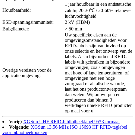
1 jaar houdbaar in een antistatische
Houdbaarheid:
zak bij 20-30℃ / 20-60% relatieve
luchtvochtigheid.
ESD-spanningsimmuniteit:
2 kV (HBM)
Buigdiameter:
> 50 mm
Uw specifieke eisen aan de
omgevingsomstandigheden voor
RFID-labels zijn van invloed op
onze selectie en het ontwerp van de
labels. Als u bijvoorbeeld RFID-
labels wilt gebruiken in bijzondere
omgevingen, zoals omgevingen
Overige vereisten voor de
met hoge of lage temperaturen, of
applicatieomgeving:
omgevingen met een hoge
zuurgraad of alkalische waarde,
laat het ons productontwerpteam
dan weten. Wij ontwerpen en
produceren dan binnen 3
werkdagen unieke RFID-producten
op maat voor u.
Vorig:
XGSun UHF RFID-bibliotheeklabel 95*3 formaat
Volgende:
XGSun 13,56 MHz ISO 15693 HF RFID-taglabel
voor bibliotheekboeken