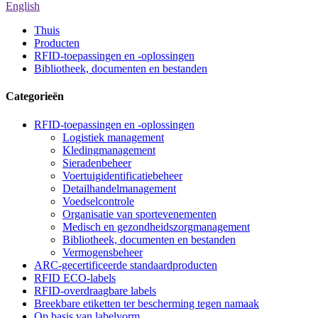
English
Thuis
Producten
RFID-toepassingen en -oplossingen
Bibliotheek, documenten en bestanden
Categorieën
RFID-toepassingen en -oplossingen
Logistiek management
Kledingmanagement
Sieradenbeheer
Voertuigidentificatiebeheer
Detailhandelmanagement
Voedselcontrole
Organisatie van sportevenementen
Medisch en gezondheidszorgmanagement
Bibliotheek, documenten en bestanden
Vermogensbeheer
ARC-gecertificeerde standaardproducten
RFID ECO-labels
RFID-overdraagbare labels
Breekbare etiketten ter bescherming tegen namaak
Op basis van labelvorm