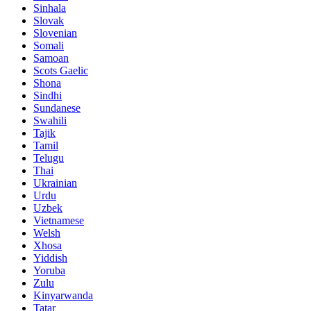
Sinhala
Slovak
Slovenian
Somali
Samoan
Scots Gaelic
Shona
Sindhi
Sundanese
Swahili
Tajik
Tamil
Telugu
Thai
Ukrainian
Urdu
Uzbek
Vietnamese
Welsh
Xhosa
Yiddish
Yoruba
Zulu
Kinyarwanda
Tatar