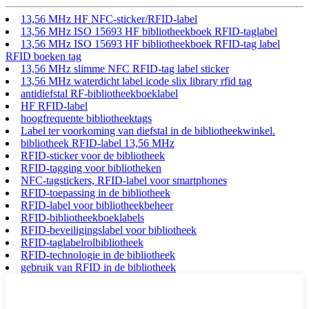
13,56 MHz HF NFC-sticker/RFID-label
13,56 MHz ISO 15693 HF bibliotheekboek RFID-taglabel
13,56 MHz ISO 15693 HF bibliotheekboek RFID-tag label
RFID boeken tag
13,56 MHz slimme NFC RFID-tag label sticker
13,56 MHz waterdicht label icode slix library rfid tag
antidiefstal RF-bibliotheekboeklabel
HF RFID-label
hoogfrequente bibliotheektags
Label ter voorkoming van diefstal in de bibliotheekwinkel.
bibliotheek RFID-label 13,56 MHz
RFID-sticker voor de bibliotheek
RFID-tagging voor bibliotheken
NFC-tagstickers, RFID-label voor smartphones
RFID-toepassing in de bibliotheek
RFID-label voor bibliotheekbeheer
RFID-bibliotheekboeklabels
RFID-beveiligingslabel voor bibliotheek
RFID-taglabelrolbibliotheek
RFID-technologie in de bibliotheek
gebruik van RFID in de bibliotheek