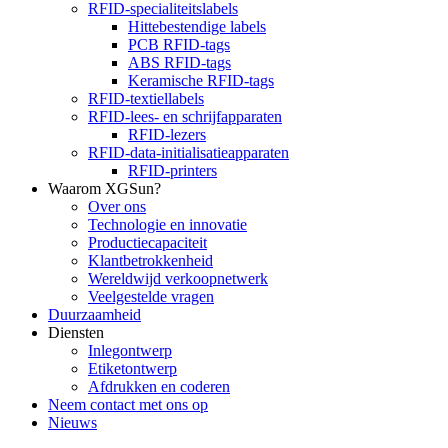
RFID-specialiteitslabels
Hittebestendige labels
PCB RFID-tags
ABS RFID-tags
Keramische RFID-tags
RFID-textiellabels
RFID-lees- en schrijfapparaten
RFID-lezers
RFID-data-initialisatieapparaten
RFID-printers
Waarom XGSun?
Over ons
Technologie en innovatie
Productiecapaciteit
Klantbetrokkenheid
Wereldwijd verkoopnetwerk
Veelgestelde vragen
Duurzaamheid
Diensten
Inlegontwerp
Etiketontwerp
Afdrukken en coderen
Neem contact met ons op
Nieuws