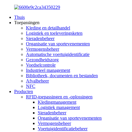
Thuis
Toepassingen
Kleding en detailhandel
Logistiek en toeleveringsketen
Sieradenbeheer
Organisatie van sportevenementen
Vermogensbeheer
Automatische voertuigidentificatie
Gezondheidszorg
Voedselcontrole
Industrieel management
Bibliotheek, documenten en bestanden
Afvalbeheer
NFC
Producten
RFID-toepassingen en -oplossingen
Kledingmanagement
Logistiek management
Sieradenbeheer
Organisatie van sportevenementen
Vermogensbeheer
Voertuigidentificatiebeheer