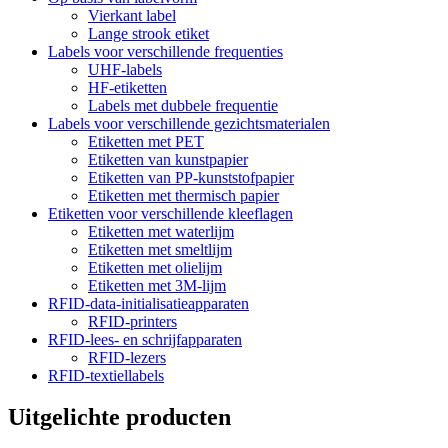
Vierkant label
Lange strook etiket
Labels voor verschillende frequenties
UHF-labels
HF-etiketten
Labels met dubbele frequentie
Labels voor verschillende gezichtsmaterialen
Etiketten met PET
Etiketten van kunstpapier
Etiketten van PP-kunststofpapier
Etiketten met thermisch papier
Etiketten voor verschillende kleeflagen
Etiketten met waterlijm
Etiketten met smeltlijm
Etiketten met olielijm
Etiketten met 3M-lijm
RFID-data-initialisatieapparaten
RFID-printers
RFID-lees- en schrijfapparaten
RFID-lezers
RFID-textiellabels
Uitgelichte producten