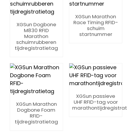
XGSun Marathon
Race Timing RFID-
XGSun Dogbone
schuim
M830 RFID
startnummer
Marathon
nt
schuimrubberen
tijdregistratietag
XGSun passieve
UHF RFID-tag voor
XGSun Marathon
marathontijdregistrati
Dogbone Foam
RFID-
ian
tijdregistratietag
am