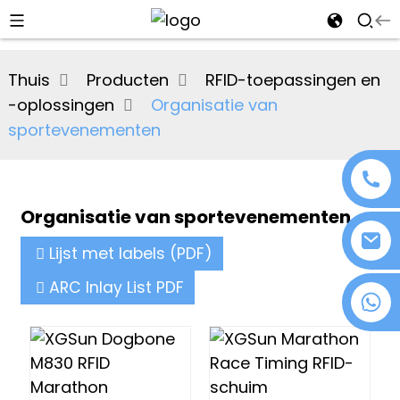
al
Thuis
Producten
RFID-toepassingen en
se
-oplossingen
Organisatie van
e
sportevenementen
Organisatie van sportevenementen
an
Lijst met labels (PDF)
ARC Inlay List PDF
+86 18076372139
n