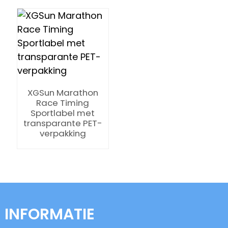
n
XGSun Marathon
Race Timing
Sportlabel met
transparante PET-
verpakking
se
ese
INFORMATIE