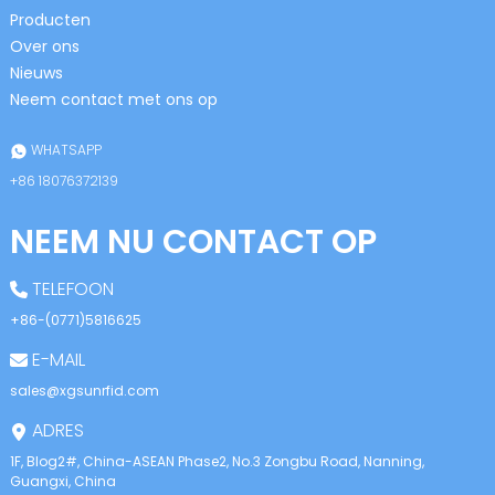
anda
Producten
Over ons
Nieuws
Neem contact met ons op
WHATSAPP
+86 18076372139
NEEM NU CONTACT OP
TELEFOON
+86-(0771)5816625
E-MAIL
sales@xgsunrfid.com
ADRES
1F, Blog2#, China-ASEAN Phase2, No.3 Zongbu Road, Nanning,
Guangxi, China