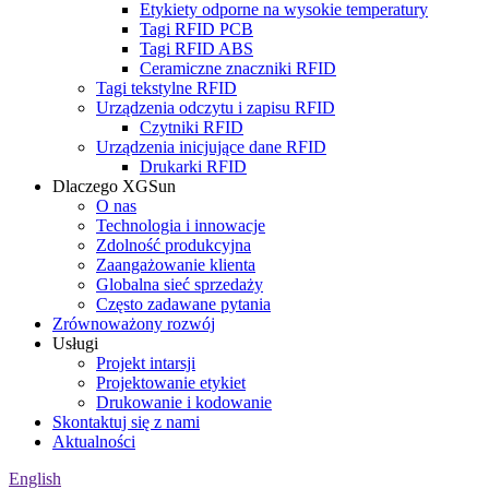
Etykiety odporne na wysokie temperatury
Tagi RFID PCB
Tagi RFID ABS
Ceramiczne znaczniki RFID
Tagi tekstylne RFID
Urządzenia odczytu i zapisu RFID
Czytniki RFID
Urządzenia inicjujące dane RFID
Drukarki RFID
Dlaczego XGSun
O nas
Technologia i innowacje
Zdolność produkcyjna
Zaangażowanie klienta
Globalna sieć sprzedaży
Często zadawane pytania
Zrównoważony rozwój
Usługi
Projekt intarsji
Projektowanie etykiet
Drukowanie i kodowanie
Skontaktuj się z nami
Aktualności
English