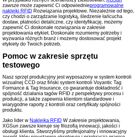
zawsze może zapewnić Ci odpowiednie
programowalne
naklejki RFID
Rozwiązania projektowe. Niezależnie od tego,
czy chodzi o zarządzanie logistyką, śledzenie łańcucha
dostaw, płatności detaliczne, czy identyfikację, możemy
zapewnić Ci doskonałe rozwiązania w zakresie
projektowania etykiet. Doskonale rozumiemy potrzeby i
wyzwania różnych branż i możemy dostosować projekt
etykiety do Twoich potrzeb.
Pomoc w zakresie sprzętu
testowego
Nasz sprzęt produkcyjny jest wyposażony w system kontroli
wizualnej CCD oraz fiński system kontroli Voyantic Tag
Formance & Tag Insurance, co gwarantuje dokładność i
spójność działania tagów RFID z perspektywy procesu i
produkcji, a także zapewnia klientom standardowe i
wiarygodne raporty z kontroli oraz certyfikaty spójności
produktu.
Jako lider w
Naklejka RFID
W zakresie projektowania,
XGSun zawsze kieruje się filozofią innowacji, jakości i
obsługi klienta. Stworzyliśmy profesjonalny i innowacyjny
zespół, który nieustannie eksploruje i przekracza granice