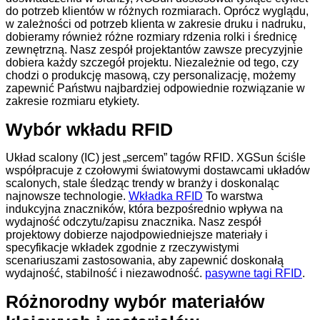
do potrzeb klientów w różnych rozmiarach. Oprócz wyglądu,
w zależności od potrzeb klienta w zakresie druku i nadruku,
dobieramy również różne rozmiary rdzenia rolki i średnicę
zewnętrzną. Nasz zespół projektantów zawsze precyzyjnie
dobiera każdy szczegół projektu. Niezależnie od tego, czy
chodzi o produkcję masową, czy personalizację, możemy
zapewnić Państwu najbardziej odpowiednie rozwiązanie w
zakresie rozmiaru etykiety.
Wybór wkładu RFID
Układ scalony (IC) jest „sercem” tagów RFID. XGSun ściśle
współpracuje z czołowymi światowymi dostawcami układów
scalonych, stale śledząc trendy w branży i doskonaląc
najnowsze technologie.
Wkładka RFID
To warstwa
indukcyjna znaczników, która bezpośrednio wpływa na
wydajność odczytu/zapisu znacznika. Nasz zespół
projektowy dobierze najodpowiedniejsze materiały i
specyfikacje wkładek zgodnie z rzeczywistymi
scenariuszami zastosowania, aby zapewnić doskonałą
wydajność, stabilność i niezawodność.
pasywne tagi RFID
.
Różnorodny wybór materiałów