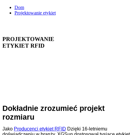
Dom
Projektowanie etykiet
Projektowanie etykiet
PROJEKTOWANIE
ETYKIET RFID
Oferujemy szeroki wybór
etykiet HF i UHF
wszystkim dystrybutorom,
dostawcom rozwiązań i
handlowcom. Ułatwiamy
znalezienie potrzebnych
produktów!
Dokładnie zrozumieć projekt
rozmiaru
Jako
Producenci etykiet RFID
Dzięki 16-letniemu
doświadczeniu w branży, XGSun dostosował tysiące etykiet