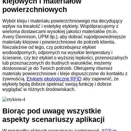
klejowych i materiałów
powierzchniowych
Wybór kleju i materiału powierzchniowego ma decydujący
wpływ na trwałość i estetykę etykiety. Współpracujemy z
wieloma dostawcami wysokiej jakości materiałów (m.in.
Avery Dennison, UPM itp.), aby dobrać najodpowiedniejsze
materiały klejowe i powierzchniowe do potrzeb klienta.
Niezależnie od tego, czy potrzebujesz etykiet
wodoodpornych, odpornych na wysokie temperatury i
ścieranie, czy też etykiet o wyższej lepkości, przenoszalnych
lub przeznaczonych do trudnych warunków, możemy
dostosować je do Twoich potrzeb. Oferujemy również
materiały powierzchniowe i kleje dopuszczone do kontaktu z
żywnością.
Etykiety ekologiczne RFID
aby zapewnić, że
etykiety będą dobrze spełniać swoją funkcję i dobrze
wyglądać w różnych środowiskach.
Biorąc pod uwagę wszystkie
aspekty scenariuszy aplikacji
W przypadku różnych scenariuszy zastosowań,
XGSun