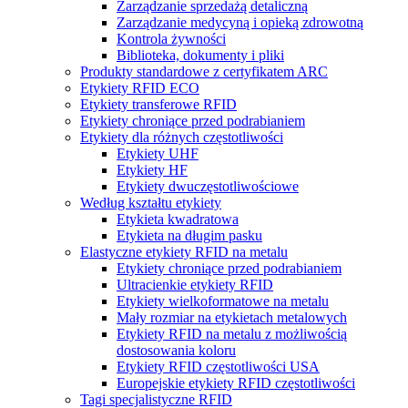
Zarządzanie sprzedażą detaliczną
Zarządzanie medycyną i opieką zdrowotną
Kontrola żywności
Biblioteka, dokumenty i pliki
Produkty standardowe z certyfikatem ARC
Etykiety RFID ECO
Etykiety transferowe RFID
Etykiety chroniące przed podrabianiem
Etykiety dla różnych częstotliwości
Etykiety UHF
Etykiety HF
Etykiety dwuczęstotliwościowe
Według kształtu etykiety
Etykieta kwadratowa
Etykieta na długim pasku
Elastyczne etykiety RFID na metalu
Etykiety chroniące przed podrabianiem
Ultracienkie etykiety RFID
Etykiety wielkoformatowe na metalu
Mały rozmiar na etykietach metalowych
Etykiety RFID na metalu z możliwością
dostosowania koloru
Etykiety RFID częstotliwości USA
Europejskie etykiety RFID częstotliwości
Tagi specjalistyczne RFID