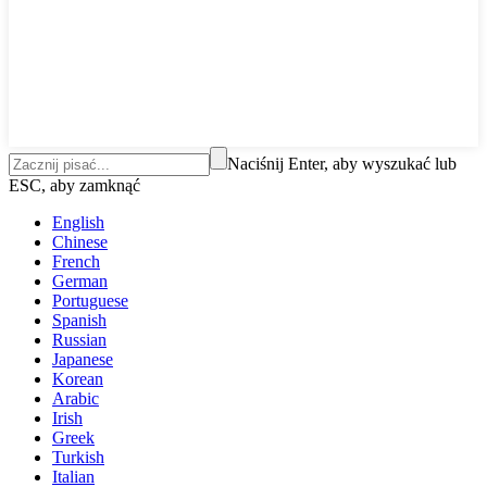
Naciśnij Enter, aby wyszukać lub
ESC, aby zamknąć
English
Chinese
French
German
Portuguese
Spanish
Russian
Japanese
Korean
Arabic
Irish
Greek
Turkish
Italian