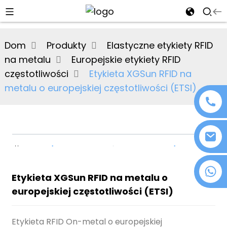
al
Dom
Produkty
Elastyczne etykiety RFID
se
na metalu
Europejskie etykiety RFID
e
częstotliwości
Etykieta XGSun RFID na
metalu o europejskiej częstotliwości (ETSI)
an
+86 18076372139
Etykieta XGSun RFID na metalu o
europejskiej częstotliwości (ETSI)
n
Etykieta RFID On-metal o europejskiej