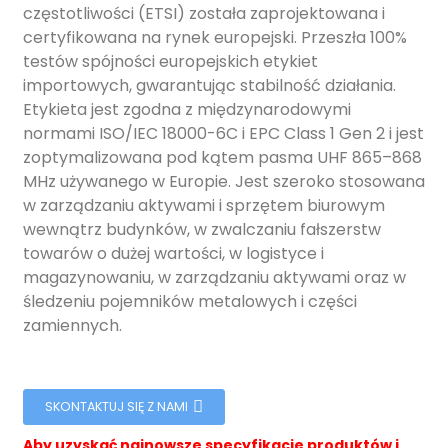
częstotliwości (ETSI) została zaprojektowana i
certyfikowana na rynek europejski. Przeszła 100%
testów spójności europejskich etykiet
importowych, gwarantując stabilność działania.
Etykieta jest zgodna z międzynarodowymi
normami ISO/IEC 18000-6C i EPC Class 1 Gen 2 i jest
zoptymalizowana pod kątem pasma UHF 865–868
MHz używanego w Europie. Jest szeroko stosowana
w zarządzaniu aktywami i sprzętem biurowym
wewnątrz budynków, w zwalczaniu fałszerstw
towarów o dużej wartości, w logistyce i
magazynowaniu, w zarządzaniu aktywami oraz w
śledzeniu pojemników metalowych i części
zamiennych.
ian
SKONTAKTUJ SIĘ Z NAMI
am
Aby uzyskać najnowsze specyfikacje produktów i