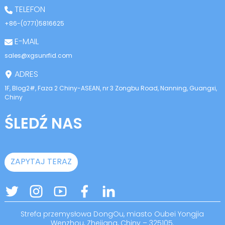
TELEFON
+86-(0771)5816625
E-MAIL
sales@xgsunrfid.com
ADRES
1F, Blog2#, Faza 2 Chiny-ASEAN, nr 3 Zongbu Road, Nanning, Guangxi,
Chiny
ŚLEDŹ NAS
ZAPYTAJ TERAZ
Strefa przemysłowa DongOu, miasto Oubei Yongjia
Wenzhou, Zhejiang, Chiny – 325105.