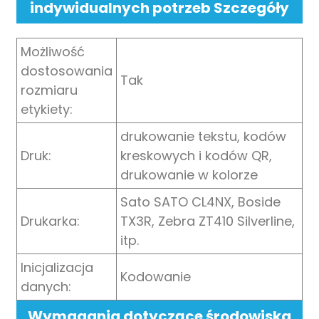
indywidualnych potrzeb Szczegóły
Możliwość
dostosowania
Tak
rozmiaru
etykiety:
drukowanie tekstu, kodów
Druk:
kreskowych i kodów QR,
drukowanie w kolorze
Sato SATO CL4NX, Boside
Drukarka:
TX3R, Zebra ZT410 Silverline,
itp.
Inicjalizacja
Kodowanie
danych:
Wymagania dotyczące środowiska