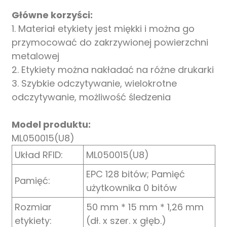
anda
Główne korzyści:
1. Materiał etykiety jest miękki i można go
przymocować do zakrzywionej powierzchni
metalowej
2. Etykiety można nakładać na różne drukarki
3. Szybkie odczytywanie, wielokrotne
odczytywanie, możliwość śledzenia
Model produktu:
ML050015(U8)
Układ RFID:
ML050015(U8)
EPC 128 bitów; Pamięć
Pamięć:
użytkownika 0 bitów
Rozmiar
50 mm * 15 mm * 1,26 mm
etykiety:
(dł. x szer. x głęb.)