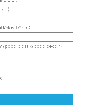
na 0 bit
x T)
l Kelas 1 Gen 2
m/pada plastik/pada cecair）