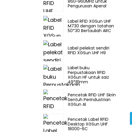
860~960MHz untuk
Pengurusan Aperal
Label RFID XGSun UHF
M730 dengan tatahan
50*30 Bertauliah ARC
Label pelekat sendiri
RFID XGSun UHF H9
Label buku
Perpustakaan RFID
XGSun HF untuk saiz
49*81mm
Pencetak RFID UHF Skrin
Sentuh Perindustrian
XGSun AI
Pencetak Label RFID
Desktop XGSun UHF
18000-6C