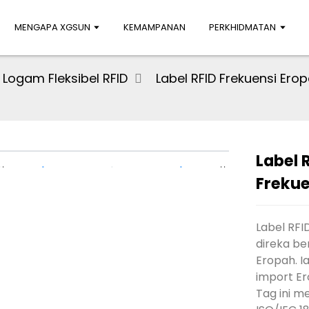
MENGAPA XGSUN
KEMAMPANAN
PERKHIDMATAN
 Logam Fleksibel RFID
Label RFID Frekuensi Ero
Label 
Frekue
Label RFI
direka be
Eropah. Ia
import Er
Tag ini 