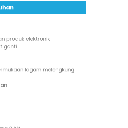
uhan
t
an produk elektronik
t ganti
 permukaan logam melengkung
nan