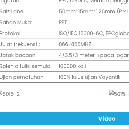
Ingatan：
EPC 128bits; Memori penggu
Saiz Label：
50mm*15mm*1.26mm (P x L 
Bahan Muka:
PETI
Protokol：
ISO/IEC 18000-6C, EPCgloba
Julat frekuensi：
866-868MHZ
Jarak bacaan:
4/3.5/3 meter（pada loga
Boleh ditulis semula:
100000 kali
Ujian pematuhan:
100% lulus ujian Voyantik
Video