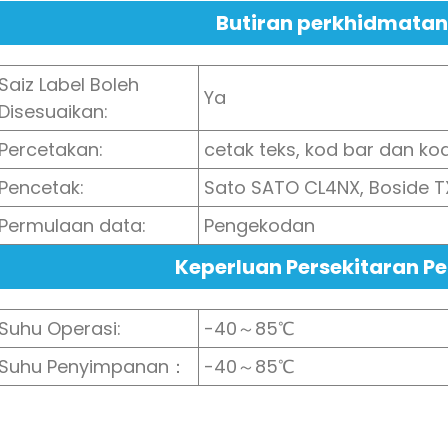
Butiran perkhidmatan
Saiz Label Boleh
Ya
Disesuaikan:
Percetakan:
cetak teks, kod bar dan k
Pencetak:
Sato SATO CL4NX, Boside TX3R
Permulaan data:
Pengekodan
Keperluan Persekitaran 
Suhu Operasi:
-40～85℃
Suhu Penyimpanan：
-40～85℃