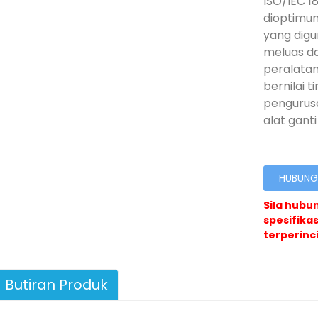
ISO/IEC 1
dioptimu
yang digu
meluas d
peralatan
bernilai t
pengurus
alat gant
HUBUNGI
Sila hubu
spesifika
terperinci
Butiran Produk