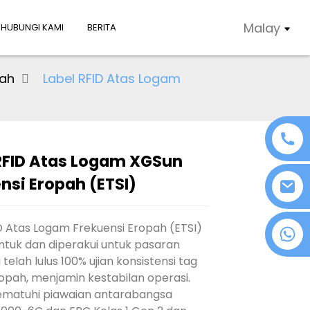
Malay
HUBUNGI KAMI
BERITA
pah
Label RFID Atas Logam
RFID Atas Logam XGSun
nsi Eropah (ETSI)
D Atas Logam Frekuensi Eropah (ETSI)
+86 18076372139
ntuk dan diperakui untuk pasaran
 telah lulus 100% ujian konsistensi tag
opah, menjamin kestabilan operasi.
mematuhi piawaian antarabangsa