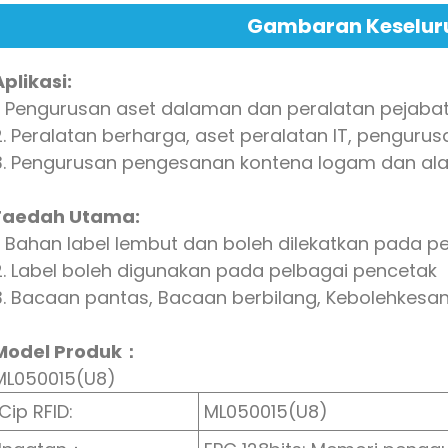
Gambaran Keselur
Aplikasi:
1. Pengurusan aset dalaman dan peralatan pejaba
2. Peralatan berharga, aset peralatan IT, pengurus
3. Pengurusan pengesanan kontena logam dan ala
Faedah Utama:
1. Bahan label lembut dan boleh dilekatkan pada
2. Label boleh digunakan pada pelbagai pencetak
3. Bacaan pantas, Bacaan berbilang, Kebolehkesa
Model Produk：
ML050015(U8)
Cip RFID:
ML050015(U8)