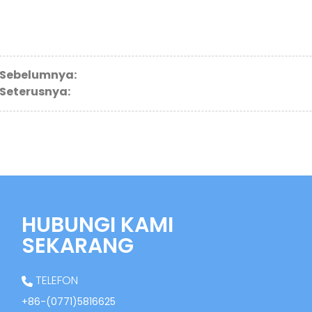
Sebelumnya:
Seterusnya:
HUBUNGI KAMI
SEKARANG
TELEFON
+86-(0771)5816625