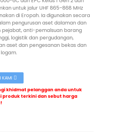
8000-6C dan EPC Kelas 1 Gen 2 dan
mkan untuk jalur UHF 865–868 MHz
nakan di Eropah. Ia digunakan secara
alam pengurusan aset dalaman dan
 pejabat, anti-pemalsuan barang
inggi, logistik dan pergudangan,
an aset dan pengesanan bekas dan
i logam.
 KAMI
ngi khidmat pelanggan anda untuk
si produk terkini dan sebut harga
!