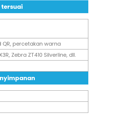
 tersuai
od QR, percetakan warna
, Zebra ZT410 Silverline, dll.
Penyimpanan