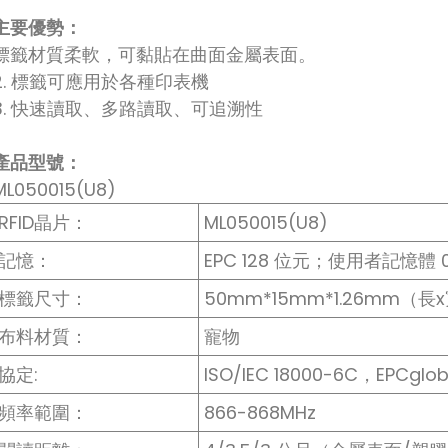
主要優勢：
標籤材質柔軟，可黏貼在曲面金屬表面。
2. 標籤可應用於各種印表機
3. 快速讀取、多路讀取、可追溯性
產品型號：
ML050015(U8)
RFID晶片：
ML050015(U8)
記憶：
EPC 128 位元；使用者記憶體 
標籤尺寸：
50mm*15mm*1.26mm（長
布料材質：
寵物
協定:
ISO/IEC 18000-6C，EPCgloba
頻率範圍：
866-868MHz