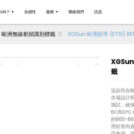
UN？
永續性
服務
聯絡我們
訊息
歐洲無線射頻識別標籤
XGSun 歐洲頻率 (ETSI) R
XGSun
籤
這款符合歐
市場設計和
測試，確保運
6C和EPC
的865–8
用於室內
流倉儲、