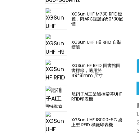
XGSun UHF M730 RFID標
籤，附ARC認證的50*30嵌
體
XGSun UHF H9 RFID 自黏
標籤
XGSun HF RFID 圖書館圖
書標籤，適用於
49*81mm 尺寸
旭硝子AI工業觸控螢幕UHF
RFID印表機
XGSun UHF 18000-6C 桌
上型 RFID 標籤印表機