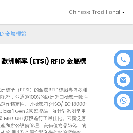
Chinese Traditional
FID 金屬標籤
 歐洲頻率 (ETSI) RFID 金屬標
洲標準（ETSI）的金屬RFID標籤專為歐洲
認證，並通過100%的歐洲進口標籤一致性
+86 18076372139
作穩定性。此標籤符合ISO/IEC 18000-
 Class 1 Gen 2國際標準，並針對歐洲常用
68 MHz UHF頻段進行了最佳化。它廣泛應
資產和辦公設備管理、高價值物品防偽、物
資產管理以及金屬容器和備件的追蹤等領