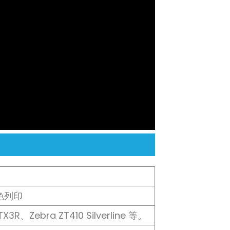
色列印
X3R、Zebra ZT410 Silverline 等。