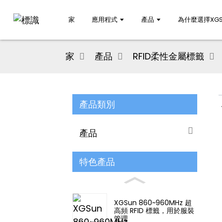
家
應用程式
產品
為什麼選擇XGS
家
產品
RFID柔性金屬標籤
產品類別
產品
特色產品
XGSun 860~960MHz 超
高頻 RFID 標籤，用於服裝
管理