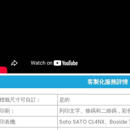
客製化服務詳情
標籤尺寸可自訂：
是的
印刷：
列印文字、條碼和二維碼，彩
印表機:
Sato SATO CL4NX、Boside T