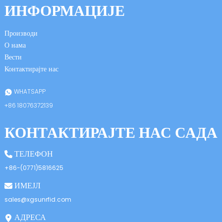
ИНФОРМАЦИЈЕ
Производи
О нама
Вести
Контактирајте нас
n
WHATSAPP
+86 18076372139
КОНТАКТИРАЈТЕ НАС САДА
se
ТЕЛЕФОН
+86-(0771)5816625
ИМЕЈЛ
ese
sales@xgsunrfid.com
АДРЕСА