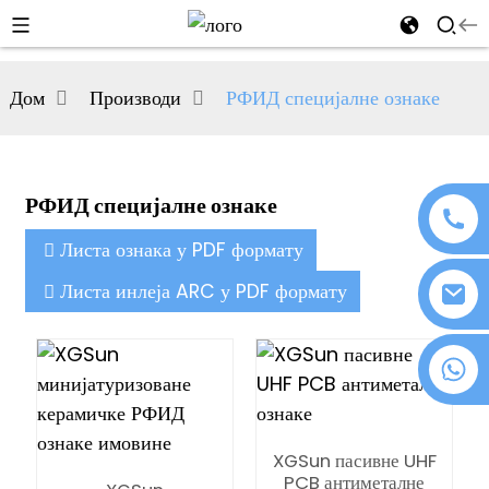
al
Дом
Производи
РФИД специјалне ознаке
se
e
РФИД специјалне ознаке
Листа ознака у PDF формату
an
Листа инлеја ARC у PDF формату
+86 18076372139
n
XGSun пасивне UHF
PCB антиметалне