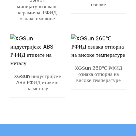
XGSun
ознаке
минијатуризоване
керамичке РФИД
ознаке имовине
XGSun 260℃ РФИД
ознака отпорна на
XGSun индустријске
високе температуре
ABS РФИД етикете
на металу
ian
am