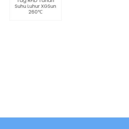
Tag RFID Tahan
Suhu Luhur XGSun
260℃
ian
am