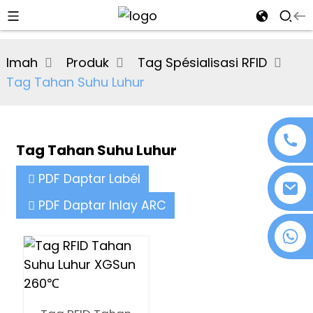
al
Imah
Produk
Tag Spésialisasi RFID
se
Tag Tahan Suhu Luhur
e
Tag Tahan Suhu Luhur
an
PDF Daptar Labél
PDF Daptar Inlay ARC
+86 18076372139
n