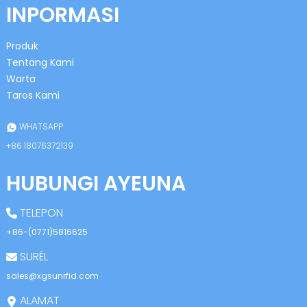
INPORMASI
Produk
Tentang Kami
Warta
Taros Kami
n
WHATSAPP
+86 18076372139
HUBUNGI AYEUNA
se
TELEPON
+86-(0771)5816625
SURÉL
ese
sales@xgsunrfid.com
ALAMAT