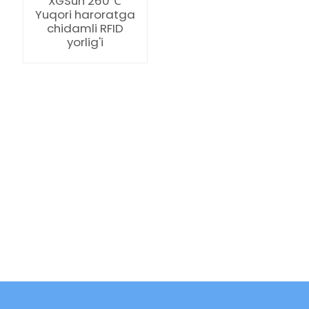
XGSun 260℃
Yuqori haroratga
chidamli RFID
yorlig'i
ian
am