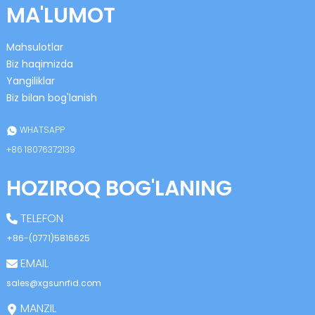
MA'LUMOT
Mahsulotlar
Biz haqimizda
Yangiliklar
Biz bilan bog'lanish
n
WHATSAPP
+86 18076372139
HOZIROQ BOG'LANING
se
TELEFON
+86-(0771)5816625
EMAIL
ese
sales@xgsunrfid.com
MANZIL