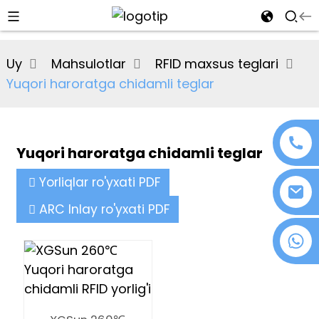
al
Uy
Mahsulotlar
RFID maxsus teglari
se
Yuqori haroratga chidamli teglar
e
Yuqori haroratga chidamli teglar
an
Yorliqlar ro'yxati PDF
ARC Inlay ro'yxati PDF
+86 18076372139
n