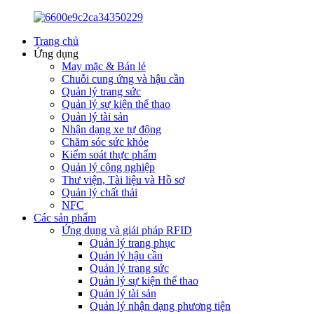
Trang chủ
Ứng dụng
May mặc & Bán lẻ
Chuỗi cung ứng và hậu cần
Quản lý trang sức
Quản lý sự kiện thể thao
Quản lý tài sản
Nhận dạng xe tự động
Chăm sóc sức khỏe
Kiểm soát thực phẩm
Quản lý công nghiệp
Thư viện, Tài liệu và Hồ sơ
Quản lý chất thải
NFC
Các sản phẩm
Ứng dụng và giải pháp RFID
Quản lý trang phục
Quản lý hậu cần
Quản lý trang sức
Quản lý sự kiện thể thao
Quản lý tài sản
Quản lý nhận dạng phương tiện