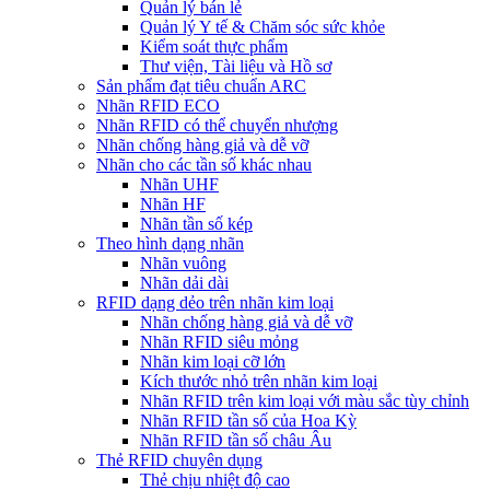
Quản lý bán lẻ
Quản lý Y tế & Chăm sóc sức khỏe
Kiểm soát thực phẩm
Thư viện, Tài liệu và Hồ sơ
Sản phẩm đạt tiêu chuẩn ARC
Nhãn RFID ECO
Nhãn RFID có thể chuyển nhượng
Nhãn chống hàng giả và dễ vỡ
Nhãn cho các tần số khác nhau
Nhãn UHF
Nhãn HF
Nhãn tần số kép
Theo hình dạng nhãn
Nhãn vuông
Nhãn dải dài
RFID dạng dẻo trên nhãn kim loại
Nhãn chống hàng giả và dễ vỡ
Nhãn RFID siêu mỏng
Nhãn kim loại cỡ lớn
Kích thước nhỏ trên nhãn kim loại
Nhãn RFID trên kim loại với màu sắc tùy chỉnh
Nhãn RFID tần số của Hoa Kỳ
Nhãn RFID tần số châu Âu
Thẻ RFID chuyên dụng
Thẻ chịu nhiệt độ cao