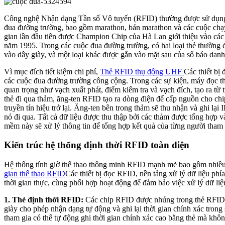
Công nghệ Nhận dạng Tần số Vô tuyến (RFID) thường được sử dụng đ
đua đường trường, bao gồm marathon, bán marathon và các cuộc chạ
gian lần đầu tiên được Champion Chip của Hà Lan giới thiệu vào cá
năm 1995. Trong các cuộc đua đường trường, có hai loại thẻ thường 
vào dây giày, và một loại khác được gắn vào mặt sau của số báo danh,
Vì mục đích tiết kiệm chi phí,
Thẻ RFID thụ động UHF
Các thiết bị
các cuộc đua đường trường công cộng. Trong các sự kiện, máy đọc th
quan trọng như vạch xuất phát, điểm kiểm tra và vạch đích, tạo ra từ
thẻ đi qua thảm, ăng-ten RFID tạo ra dòng điện để cấp nguồn cho ch
truyền tín hiệu trở lại. Ăng-ten bên trong thảm sẽ thu nhận và ghi lại 
nó đi qua. Tất cả dữ liệu được thu thập bởi các thảm được tổng hợ
mềm này sẽ xử lý thông tin để tổng hợp kết quả của từng người tham g
Kiến trúc hệ thống định thời RFID toàn diện
Hệ thống tính giờ thể thao thông minh RFID mạnh mẽ bao gồm nhiều
gian thể thao RFID
Các thiết bị đọc RFID, nền tảng xử lý dữ liệu phía
thời gian thực, cùng phối hợp hoạt động để đảm bảo việc xử lý dữ liệu
1. Thẻ định thời RFID:
Các chip RFID được nhúng trong thẻ RFID 
giày cho phép nhận dạng tự động và ghi lại thời gian chính xác trong 
tham gia có thể tự động ghi thời gian chính xác cao bằng thẻ mà khôn