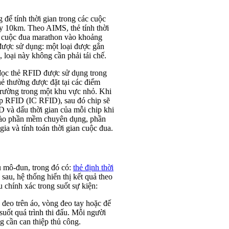
ể tính thời gian trong các cuộc
y 10km. Theo AIMS, thẻ tính thời
c cuộc đua marathon vào khoảng
được sử dụng: một loại được gắn
 loại này không cần phải tái chế.
 đọc thẻ RFID được sử dụng trong
ẻ thường được đặt tại các điểm
 trường trong một khu vực nhỏ. Khi
ip RFID (IC RFID), sau đó chip sẽ
ID và dấu thời gian của mỗi chip khi
p vào phần mềm chuyên dụng, phần
ia và tính toán thời gian cuộc đua.
 mô-đun, trong đó có:
thẻ định thời
 sau, hệ thống hiển thị kết quả theo
 chính xác trong suốt sự kiện:
đeo trên áo, vòng đeo tay hoặc đế
suốt quá trình thi đấu. Mỗi người
g cần can thiệp thủ công.