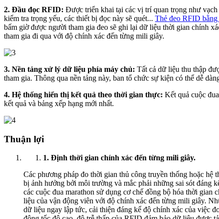
2. Đầu đọc RFID:
Được triển khai tại các vị trí quan trọng như vạch
kiểm tra trọng yếu, các thiết bị đọc này sẽ quét...
Thẻ đeo RFID bằng 
bấm giờ được người tham gia đeo sẽ ghi lại dữ liệu thời gian chính x
tham gia đi qua với độ chính xác đến từng mili giây.
3. Nền tảng xử lý dữ liệu phía máy chủ:
Tất cả dữ liệu thu thập đư
tham gia. Thông qua nền tảng này, ban tổ chức sự kiện có thể dễ dàng 
4. Hệ thống hiển thị kết quả theo thời gian thực:
Kết quả cuộc đua 
kết quả và bảng xếp hạng mới nhất.
Thuận lợi
1.
Định thời gian chính xác đến từng mili giây.
Các phương pháp đo thời gian thủ công truyền thống hoặc hệ th
bị ảnh hưởng bởi môi trường và mắc phải những sai sót đáng k
các cuộc đua marathon sử dụng cơ chế đồng bộ hóa thời gian c
liệu của vận động viên với độ chính xác đến từng mili giây. Nh
dữ liệu ngay lập tức, cải thiện đáng kể độ chính xác của việc đ
động tốc độ cao, độ trễ thấp của RFID đảm bảo dữ liệu được tả