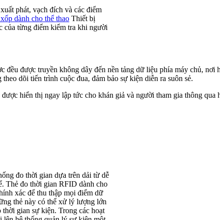
 xuất phát, vạch đích và các điểm
xốp dành cho thể thao
Thiết bị
ác của từng điểm kiểm tra khi người
ợc đều được truyền không dây đến nền tảng dữ liệu phía máy chủ, nơi hệ
theo dõi tiến trình cuộc đua, đảm bảo sự kiện diễn ra suôn sẻ.
được hiển thị ngay lập tức cho khán giả và người tham gia thông qua h
ống đo thời gian dựa trên dải từ dễ
ể. Thẻ đo thời gian RFID dành cho
hính xác để thu thập mọi điểm dữ
ững thẻ này có thể xử lý lượng lớn
o thời gian sự kiện. Trong các hoạt
i lên hệ thống quản lý sự kiện một