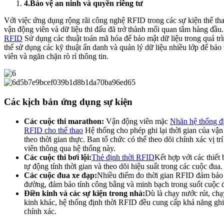
4.
Bảo vệ an ninh và quyền riêng tư
Với việc ứng dụng rộng rãi công nghệ RFID trong các sự kiện thể tha
vận động viên và dữ liệu thi đấu đã trở thành mối quan tâm hàng đầu
RFID
Sử dụng các thuật toán mã hóa để bảo mật dữ liệu trong quá trì
thể sử dụng các kỹ thuật ẩn danh và quản lý dữ liệu nhiều lớp để bảo
viên và ngăn chặn rò rỉ thông tin.
Các kịch bản ứng dụng sự kiện
Các cuộc thi marathon:
Vận động viên mặc
Nhãn hệ thống đị
RFID cho thể thao
Hệ thống cho phép ghi lại thời gian của vận
theo thời gian thực. Ban tổ chức có thể theo dõi chính xác vị tr
viên thông qua hệ thống này.
Các cuộc thi bơi lội:
Thẻ định thời RFID
Kết hợp với các thiết
tự động tính thời gian và theo dõi hiệu suất trong các cuộc đua.
Các cuộc đua xe đạp:
Nhiều điểm đo thời gian RFID đảm bảo 
đường, đảm bảo tính công bằng và minh bạch trong suốt cuộc 
Điền kinh và các sự kiện trong nhà:
Dù là chạy nước rút, chạ
kinh khác, hệ thống định thời RFID đều cung cấp khả năng ghi 
chính xác.