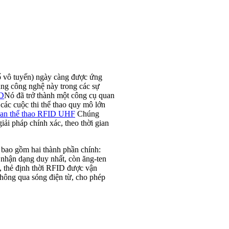
ố vô tuyến) ngày càng được ứng
ụng công nghệ này trong các sự
ID
Nó đã trở thành một công cụ quan
các cuộc thi thể thao quy mô lớn
gian thể thao RFID UHF
Chúng
iải pháp chính xác, theo thời gian
 bao gồm hai thành phần chính:
nhận dạng duy nhất, còn ăng-ten
n, thẻ định thời RFID được vận
thông qua sóng điện từ, cho phép