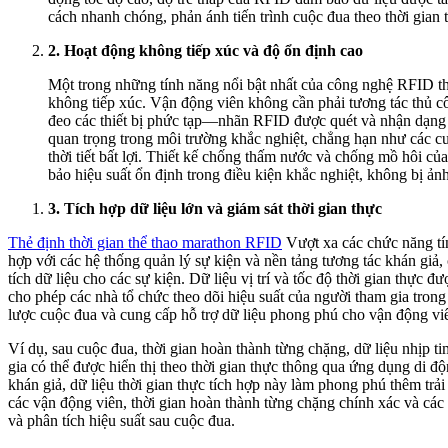
cách nhanh chóng, phản ánh tiến trình cuộc đua theo thời gian 
2. Hoạt động không tiếp xúc và độ ổn định cao
Một trong những tính năng nổi bật nhất của công nghệ RFID t
không tiếp xúc. Vận động viên không cần phải tương tác thủ côn
đeo các thiết bị phức tạp—nhãn RFID được quét và nhận dạng 
quan trọng trong môi trường khắc nghiệt, chẳng hạn như các cu
thời tiết bất lợi. Thiết kế chống thấm nước và chống mồ hôi củ
bảo hiệu suất ổn định trong điều kiện khắc nghiệt, không bị ản
3.
Tích hợp dữ liệu lớn và giám sát thời gian thực
Thẻ định thời gian thể thao marathon RFID
Vượt xa các chức năng tín
hợp với các hệ thống quản lý sự kiện và nền tảng tương tác khán giả
tích dữ liệu cho các sự kiện. Dữ liệu vị trí và tốc độ thời gian thực đ
cho phép các nhà tổ chức theo dõi hiệu suất của người tham gia trong 
lược cuộc đua và cung cấp hỗ trợ dữ liệu phong phú cho vận động vi
Ví dụ, sau cuộc đua, thời gian hoàn thành từng chặng, dữ liệu nhịp t
gia có thể được hiển thị theo thời gian thực thông qua ứng dụng di đ
khán giả, dữ liệu thời gian thực tích hợp này làm phong phú thêm trải
các vận động viên, thời gian hoàn thành từng chặng chính xác và các c
và phân tích hiệu suất sau cuộc đua.