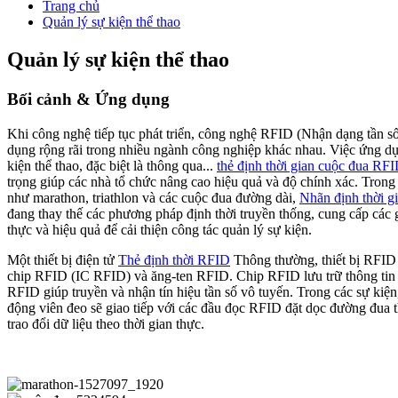
Trang chủ
Quản lý sự kiện thể thao
Quản lý sự kiện thể thao
Bối cảnh & Ứng dụng
Khi công nghệ tiếp tục phát triển, công nghệ RFID (Nhận dạng tần s
dụng rộng rãi trong nhiều ngành công nghiệp khác nhau. Việc ứng d
kiện thể thao, đặc biệt là thông qua...
thẻ định thời gian cuộc đua RF
trọng giúp các nhà tổ chức nâng cao hiệu quả và độ chính xác. Trong 
như marathon, triathlon và các cuộc đua đường dài,
Nhãn định thời 
đang thay thế các phương pháp định thời truyền thống, cung cấp các g
thực và hiệu quả để cải thiện công tác quản lý sự kiện.
Một thiết bị điện tử
Thẻ định thời RFID
Thông thường, thiết bị RFID
chip RFID (IC RFID) và ăng-ten RFID. Chip RFID lưu trữ thông tin 
RFID giúp truyền và nhận tín hiệu tần số vô tuyến. Trong các sự kiệ
động viên đeo sẽ giao tiếp với các đầu đọc RFID đặt dọc đường đua 
trao đổi dữ liệu theo thời gian thực.