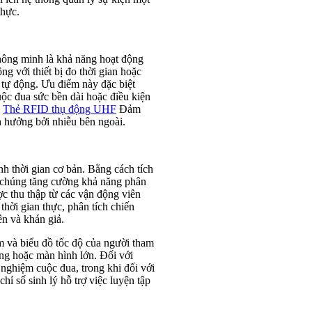
thực.
hông minh là khả năng hoạt động
g với thiết bị đo thời gian hoặc
tự động. Ưu điểm này đặc biệt
ộc đua sức bền dài hoặc điều kiện
a
Thẻ RFID thụ động UHF
Đảm
h hưởng bởi nhiễu bên ngoài.
h thời gian cơ bản. Bằng cách tích
, chúng tăng cường khả năng phân
ược thu thập từ các vận động viên
thời gian thực, phân tích chiến
ên và khán giả.
im và biểu đồ tốc độ của người tham
ộng hoặc màn hình lớn. Đối với
 nghiệm cuộc đua, trong khi đối với
hỉ số sinh lý hỗ trợ việc luyện tập