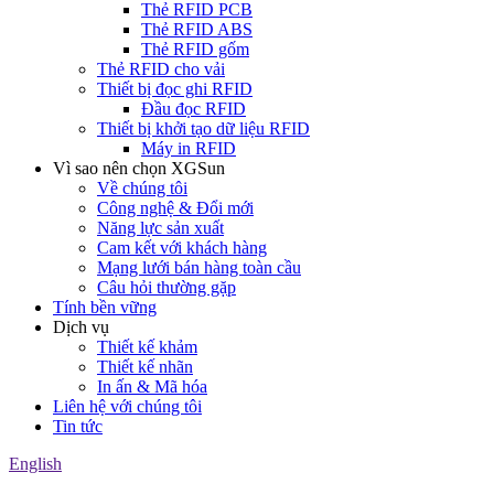
Thẻ RFID PCB
Thẻ RFID ABS
Thẻ RFID gốm
Thẻ RFID cho vải
Thiết bị đọc ghi RFID
Đầu đọc RFID
Thiết bị khởi tạo dữ liệu RFID
Máy in RFID
Vì sao nên chọn XGSun
Về chúng tôi
Công nghệ & Đổi mới
Năng lực sản xuất
Cam kết với khách hàng
Mạng lưới bán hàng toàn cầu
Câu hỏi thường gặp
Tính bền vững
Dịch vụ
Thiết kế khảm
Thiết kế nhãn
In ấn & Mã hóa
Liên hệ với chúng tôi
Tin tức
English