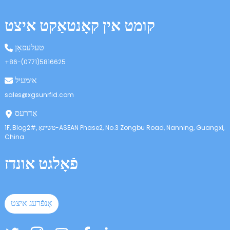
anda
קומט אין קאָנטאַקט איצט
טעלעפאָן
+86-(0771)5816625
אימעיל
sales@xgsunrfid.com
אַדרעס
1F, Blog2#, טשיינאַ-ASEAN Phase2, No.3 Zongbu Road, Nanning, Guangxi,
China
פֿאָלגט אונדז
אָנפֿרעג איצט