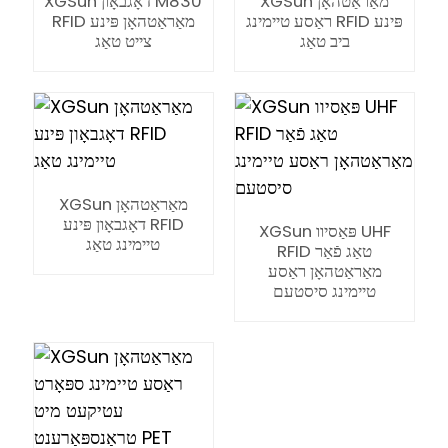
XGSun מאַראַטהאָן
XGSun דאָגבאָון M830
ראַסע טיימינג RFID פּינע
RFID מאַראַטהאָן פּינע
ביב טאַג
צייט טאַג
XGSun מאַראַטהאָן
דאָגבאָון פּינע RFID
XGSun פּאַסיוו UHF
טיימינג טאַג
RFID טאַג פֿאַר
מאַראַטהאָן ראַסע
טיימינג סיסטעם
ian
am