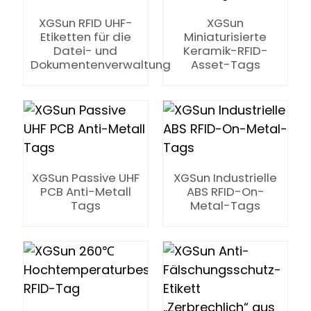
XGSun RFID UHF-
XGSun
Etiketten für die
Miniaturisierte
Datei- und
Keramik-RFID-
Dokumentenverwaltung
Asset-Tags
n
XGSun Passive UHF
XGSun Industrielle
se
PCB Anti-Metall
ABS RFID-On-
Tags
Metal-Tags
ese