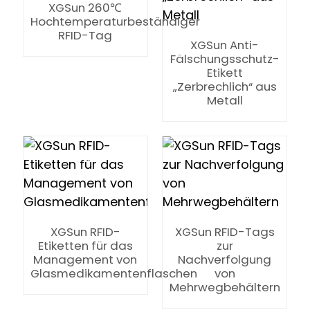
anda
XGSun 260℃
Hochtemperaturbeständiger
RFID-Tag
XGSun Anti-
Fälschungsschutz-
Etikett
„Zerbrechlich“ aus
Metall
XGSun RFID-
XGSun RFID-Tags
Etiketten für das
zur
Management von
Nachverfolgung
Glasmedikamentenflaschen
von
Mehrwegbehältern