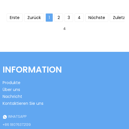
Erste
Zurück
1
2
3
4
Nächste
Zuletzt
4
INFORMATION
Produkte
Über uns
Nachricht
Kontaktieren Sie uns
WHATSAPP
+86 18076372139