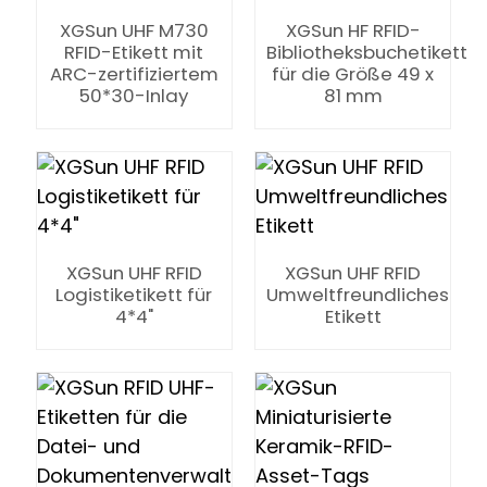
XGSun UHF M730
XGSun HF RFID-
RFID-Etikett mit
Bibliotheksbuchetikett
ARC-zertifiziertem
für die Größe 49 x
50*30-Inlay
81 mm
XGSun UHF RFID
XGSun UHF RFID
Logistiketikett für
Umweltfreundliches
4*4"
Etikett
ian
am