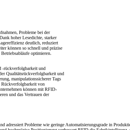
fnahmen, Probleme bei der
Dank hoher Lesedichte, starker
gereffizienz deutlich, reduziert
iter können so schnell und präzise
Betriebsabläufe optimieren.
d -rückverfolgbarkeit und
er Qualitätsrückverfolgbarkeit und
rung, manipulationssicherer Tags
e Rückverfolgbarkeit von
. Unternehmen können mit RFID-
eren und das Vertrauen der
und adressiert Probleme wie geringe Automatisierungsgrade in Produkti
und hochpräzise Positionierung verbessert RFID die Fabrikintelligenz,