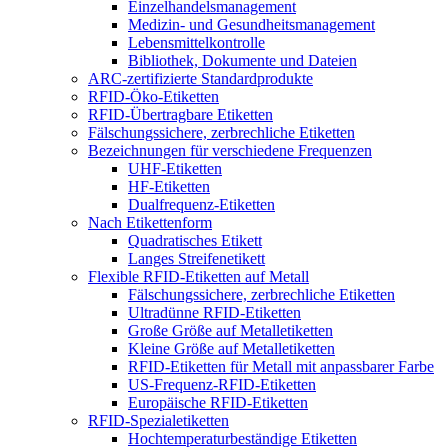
Einzelhandelsmanagement
Medizin- und Gesundheitsmanagement
Lebensmittelkontrolle
Bibliothek, Dokumente und Dateien
ARC-zertifizierte Standardprodukte
RFID-Öko-Etiketten
RFID-Übertragbare Etiketten
Fälschungssichere, zerbrechliche Etiketten
Bezeichnungen für verschiedene Frequenzen
UHF-Etiketten
HF-Etiketten
Dualfrequenz-Etiketten
Nach Etikettenform
Quadratisches Etikett
Langes Streifenetikett
Flexible RFID-Etiketten auf Metall
Fälschungssichere, zerbrechliche Etiketten
Ultradünne RFID-Etiketten
Große Größe auf Metalletiketten
Kleine Größe auf Metalletiketten
RFID-Etiketten für Metall mit anpassbarer Farbe
US-Frequenz-RFID-Etiketten
Europäische RFID-Etiketten
RFID-Spezialetiketten
Hochtemperaturbeständige Etiketten