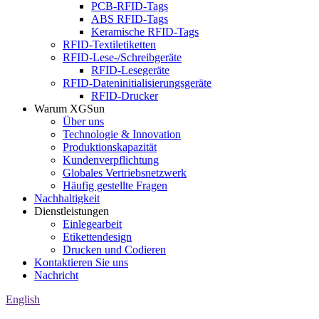
PCB-RFID-Tags
ABS RFID-Tags
Keramische RFID-Tags
RFID-Textiletiketten
RFID-Lese-/Schreibgeräte
RFID-Lesegeräte
RFID-Dateninitialisierungsgeräte
RFID-Drucker
Warum XGSun
Über uns
Technologie & Innovation
Produktionskapazität
Kundenverpflichtung
Globales Vertriebsnetzwerk
Häufig gestellte Fragen
Nachhaltigkeit
Dienstleistungen
Einlegearbeit
Etikettendesign
Drucken und Codieren
Kontaktieren Sie uns
Nachricht
English