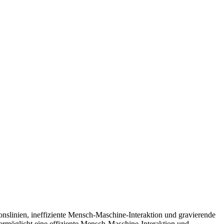
onslinien, ineffiziente Mensch-Maschine-Interaktion und gravierende
 ermöglicht eine effiziente Mensch-Maschine-Interaktion und