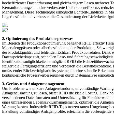
hocheffizienter Datenerfassung und gleichzeitigem Lesen mehrerer Ta
Kernanforderungen an eine verbesserte Lieferketteneffizienz, reduzier
Management. Diese Technologie ermöglicht Echtzeit-Einblicke in Mate
Lagerbestände und verbessert die Gesamtleistung der Lieferkette signi
2. Optimierung des Produktionsprozesses
Im Bereich der Produktionsoptimierung begegnet RFID effektiv Her
Materialengpässen oder -überbeständen in der Produktion, Schwierigk
der Produktqualität und fehlenden Echtzeit-Produktionsdaten. Dank s
Datenspeicherkapazität, schnellen Lese- und Schreibgeschwindigkeit
Identifikationsmöglichkeiten ermöglicht RFID die Echtzeitüberwach
steigert die Fertigungseffizienz und verbessert die Bestandskontrolle.
umfassender Rückverfolgbarkeitssysteme, die eine schnelle Erkennu
kontinuierliche Prozessverbesserungen durch Datenanalyse ermöglich
3. Geräte- und Anlagenmanagement
Um Probleme wie unklare Anlagenstandorte, unvollständige Wartung
Anlagenauslastung zu lösen, bietet RFID die ideale Lösung. Dank hoh
verschiedenen Datenformaten und Unterstützung für Fernüberwachun
eines umfassenden Lebenszyklusmanagements, optimiert die Anlagena
Wartungskosten. Industrielle RFID-Tags trotzen rauen Umgebungsbe
Erstellung vollständiger Anlagenprofile, erleichtern die vorbeugend