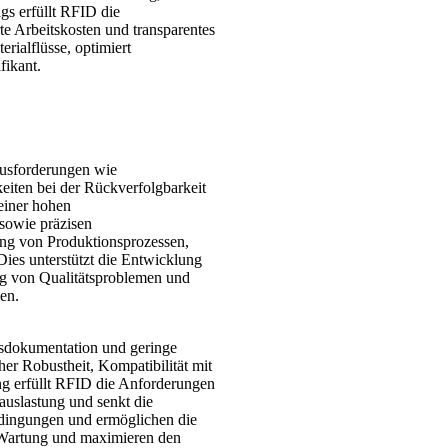
gs erfüllt RFID die
te Arbeitskosten und transparentes
rialflüsse, optimiert
fikant.
ausforderungen wie
eiten bei der Rückverfolgbarkeit
einer hohen
 sowie präzisen
ung von Produktionsprozessen,
 Dies unterstützt die Entwicklung
ng von Qualitätsproblemen und
en.
sdokumentation und geringe
er Robustheit, Kompatibilität mit
g erfüllt RFID die Anforderungen
uslastung und senkt die
dingungen und ermöglichen die
e Wartung und maximieren den