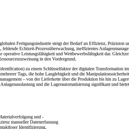
 globalen Fertigungsindustrie steigt der Bedarf an Effizienz, Präzision
ng, fehlende Echtzeit-Prozessüberwachung, ineffizientes Anlagenmanage
e operative Leistungsfähigkeit und Wettbewerbsfähigkeit dar. Gleichzeit
Ressourcenzuweisung in den Vordergrund.
ntification) zu einem Schlüsselfaktor der digitalen Transformation im I
sen mehrerer Tags, die hohe Langlebigkeit und die Manipulationssicherhe
smanagement – ​​von der Lieferkette über die Produktion bis hin zu La
Anlagenauslastung und die Lagerautomatisierung signifikant und bietet 
aterialverfolgung und -
fizienz manueller Datenerfassung
aktloser Identifizierung,