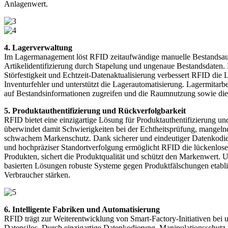
Anlagenwert.
4. Lagerverwaltung
Im Lagermanagement löst RFID zeitaufwändige manuelle Bestandsau
Artikelidentifizierung durch Stapelung und ungenaue Bestandsdaten. 
Störfestigkeit und Echtzeit-Datenaktualisierung verbessert RFID die La
Inventurfehler und unterstützt die Lagerautomatisierung. Lagermitarbe
auf Bestandsinformationen zugreifen und die Raumnutzung sowie die 
5. Produktauthentifizierung und Rückverfolgbarkeit
RFID bietet eine einzigartige Lösung für Produktauthentifizierung un
überwindet damit Schwierigkeiten bei der Echtheitsprüfung, mangelnd
schwachem Markenschutz. Dank sicherer und eindeutiger Datenkodie
und hochpräziser Standortverfolgung ermöglicht RFID die lückenlos
Produkten, sichert die Produktqualität und schützt den Markenwert
basierten Lösungen robuste Systeme gegen Produktfälschungen etabli
Verbraucher stärken.
6. Intelligente Fabriken und Automatisierung
RFID trägt zur Weiterentwicklung von Smart-Factory-Initiativen bei 
Datensilos. Durch einzigartige Datenkodierung, Manipulationsschutz 