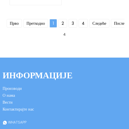
Прво
Претходно
1
2
3
4
Следеће
Послед
4
ИНФОРМАЦИЈЕ
Производи
О нама
Вести
Контактирајте нас
WHATSAPP