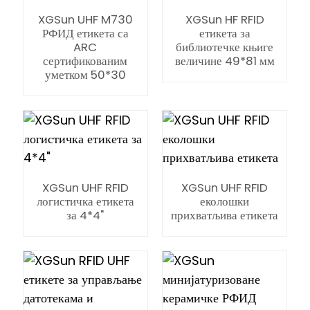
XGSun UHF M730
XGSun HF RFID
РФИД етикета са
етикета за
ARC
библиотечке књиге
сертификованим
величине 49*81 мм
уметком 50*30
XGSun UHF RFID
XGSun UHF RFID
логистичка етикета
еколошки
за 4*4"
прихватљива етикета
ian
am