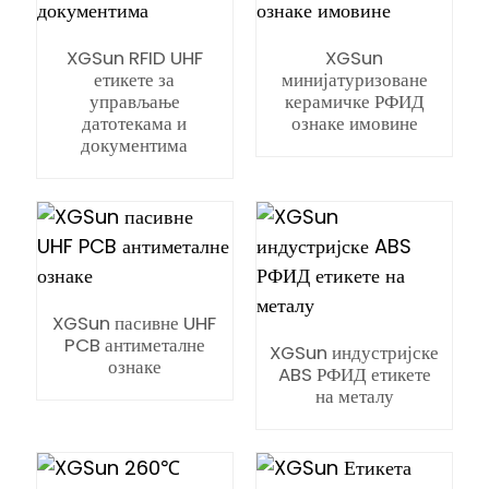
XGSun RFID UHF
XGSun
етикете за
минијатуризоване
управљање
керамичке РФИД
датотекама и
ознаке имовине
документима
n
se
XGSun пасивне UHF
PCB антиметалне
XGSun индустријске
ознаке
ABS РФИД етикете
на металу
ese