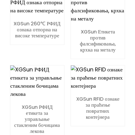
anda
XGSun 260℃ РФИД
ознака отпорна на
XGSun Етикета
високе температуре
против
фалсификовања,
крхка на металу
XGSun RFID ознаке
за праћење
XGSun РФИД
повратних
етикета за
контејнера
управљање
стакленим бочицама
лекова