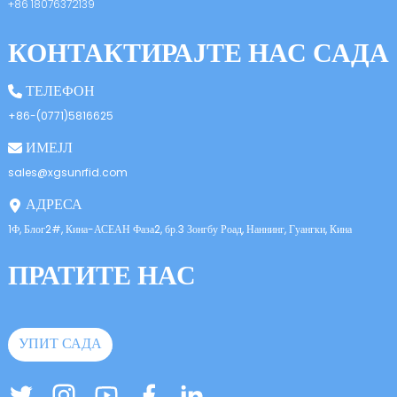
+86 18076372139
КОНТАКТИРАЈТЕ НАС САДА
ТЕЛЕФОН
+86-(0771)5816625
ИМЕЈЛ
sales@xgsunrfid.com
АДРЕСА
1Ф, Блог2#, Кина-АСЕАН Фаза2, бр.3 Зонгбу Роад, Наннинг, Гуангки, Кина
ПРАТИТЕ НАС
УПИТ САДА