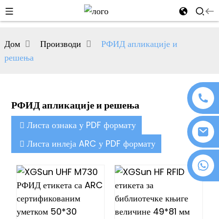
al
Дом
Производи
РФИД апликације и
se
решења
e
РФИД апликације и решења
an
Листа ознака у PDF формату
Листа инлеја ARC у PDF формату
+86 18076372139
n