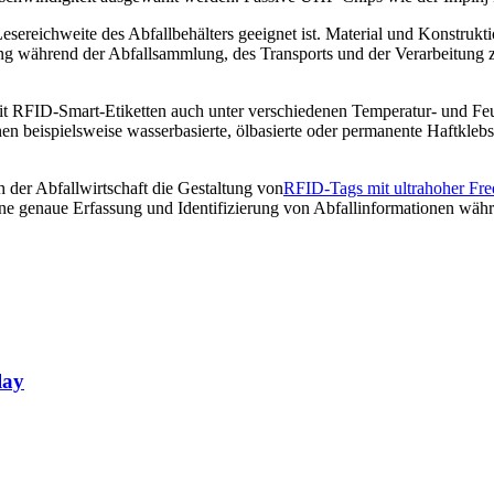
sereichweite des Abfallbehälters geeignet ist. Material und Konstruk
ung während der Abfallsammlung, des Transports und der Verarbeitung z
t RFID-Smart-Etiketten auch unter verschiedenen Temperatur- und Feuc
nen beispielsweise wasserbasierte, ölbasierte oder permanente Haftkl
der Abfallwirtschaft die Gestaltung von
RFID-Tags mit ultrahoher Fr
 eine genaue Erfassung und Identifizierung von Abfallinformationen wä
lay