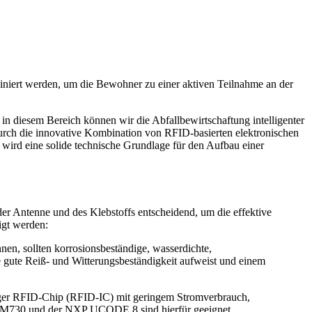
niert werden, um die Bewohner zu einer aktiven Teilnahme an der
 in diesem Bereich können wir die Abfallbewirtschaftung intelligenter
 durch die innovative Kombination von RFID-basierten elektronischen
wird eine solide technische Grundlage für den Aufbau einer
 der Antenne und des Klebstoffs entscheidend, um die effektive
igt werden:
en, sollten korrosionsbeständige, wasserdichte,
ne gute Reiß- und Witterungsbeständigkeit aufweist und einem
stiger RFID-Chip (RFID-IC) mit geringem Stromverbrauch,
nj M730 und der NXP UCODE 8 sind hierfür geeignet.