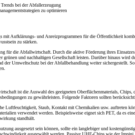
Trends bei der Abfallerzeugung
managementstrategien zu optimieren
mit Aufklärungs- und Anreizprogrammen für die Öffentlichkeit kombi
sstsein zu stärken.
ng für die Abfallwirtschaft. Durch die aktive Förderung ihres Einsatzes
ner grünen und nachhaltigen Gesellschaft leisten. Darüber hinaus wird
der Umweltschutz bei der Abfallbehandlung weiter sichergestellt. So 
en.
wirtschaft ist die Auswahl des geeigneten Oberflächenmaterials, Chips,
bedingungen zu gewährleisten. Folgende Faktoren sollten berücksicht
 Luftfeuchtigkeit, Staub, Kontakt mit Chemikalien usw. auftreten könn
aterialien verwendet werden. Beispielsweise eignet sich PET, da es ei
wirkung standhält.
nutzung ausgesetzt sein können, sollte ein langlebiger und kostengün
geschwindigkeit ausgewählt werden. Passive UHF-Chips wie der Impi