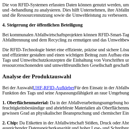
Die von RFID-Systemen erfassten Daten können genutzt werden, um 
und -behandlung zu analysieren. Dies hilft Unternehmen, ihre Abfall
und die Ressourcennutzung sowie die Umweltleistung zu verbessern.
4. Steigerung der öffentlichen Beteiligung
Bei kommunalen Abfallwirtschaftsprojekten können RFID-Smart-Tags 
Abfalltrennung und dem Recycling zu ermutigen und das Umweltbewu
Die RFID-Technologie bietet eine effiziente, präzise und sichere Lösu
und effizienter gestalten und einen wichtigen Beitrag zum Aufbau ei
Tags und Umweltschutzkonzepten die Einhaltung von Vorschriften und 
ressourcenschonenden und umweltfreundlichen Gesellschaft geschaff
Analyse der Produktauswahl
Bei der Auswahl
UHF-RFID-Aufkleber
Für den Einsatz in der Abfall
Funktion des Tags und seine Anpassungsfähigkeit an raue Umgebungs
1. Oberflächenmaterial:
Da in der Abfallverarbeitungsumgebung hohe
feuchtigkeitsbeständige und abriebfeste Materialien als Oberflächenm
gewissen Grad an physikalischer Beanspruchung und chemischer Ein
2. Chip:
Da Etiketten in der Abfallwirtschaft Stößen, Druck oder Ab
ausreichender Datenspeicherkapazität und hoher Lese- und Schreib