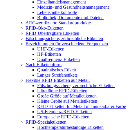
Einzelhandelsmanagement
Medizin- und Gesundheitsmanagement
Lebensmittelkontrolle
Bibliothek, Dokumente und Dateien
ARC-zertifizierte Standardprodukte
RFID-Öko-Etiketten
RFID-Übertragbare Etiketten
Fälschungssichere, zerbrechliche Etiketten
Bezeichnungen für verschiedene Frequenzen
UHF-Etiketten
HF-Etiketten
Dualfrequenz-Etiketten
Nach Etikettenform
Quadratisches Etikett
Langes Streifenetikett
Flexible RFID-Etiketten auf Metall
Fälschungssichere, zerbrechliche Etiketten
Ultradünne RFID-Etiketten
Große Größe auf Metalletiketten
Kleine Größe auf Metalletiketten
RFID-Etiketten für Metall mit anpassbarer Farbe
US-Frequenz-RFID-Etiketten
Europäische RFID-Etiketten
RFID-Spezialetiketten
Hochtemperaturbeständige Etiketten