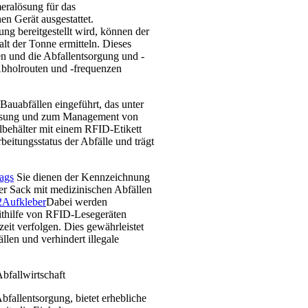
eralösung für das
en Gerät ausgestattet.
g bereitgestellt wird, können der
t der Tonne ermitteln. Dieses
n und die Abfallentsorgung und -
Abholrouten und -frequenzen
auabfällen eingeführt, das unter
ssung und zum Management von
llbehälter mit einem RFID-Etikett
rbeitungsstatus der Abfälle und trägt
ags
Sie dienen der Kennzeichnung
er Sack mit medizinischen Abfällen
2
Aufkleber
Dabei werden
Mithilfe von RFID-Lesegeräten
eit verfolgen. Dies gewährleistet
len und verhindert illegale
bfallwirtschaft
fallentsorgung, bietet erhebliche