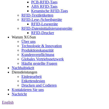
PCB-RFID-Tags
ABS RFID-Tags
Keramische RFID-Tags
RFID-Textiletiketten
RFID-Lese-/Schreibgeräte
RFID-Lesegeräte
RFID-Dateninitialisierungsgeräte
RFID-Drucker
Warum XGSun
Über uns
Technologie & Innovation
Produktionskapazität
Kundenverpflichtung
Globales Vertriebsnetzwerk
Häufig gestellte Fragen
Nachhaltigkeit
Dienstleistungen
Einlegearbeit
Etikettendesign
Drucken und Codieren
Kontaktieren Sie uns
Nachricht
English