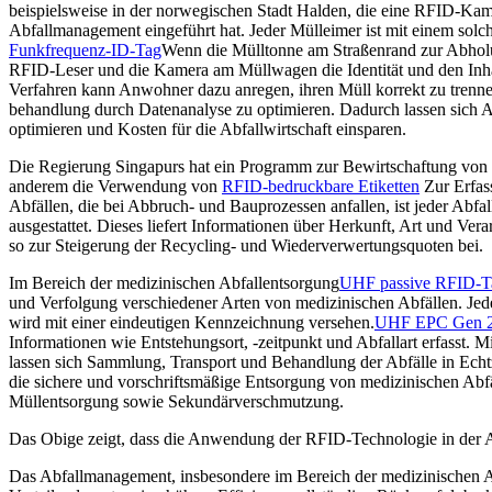
beispielsweise in der norwegischen Stadt Halden, die eine RFID-Kam
Abfallmanagement eingeführt hat. Jeder Mülleimer ist mit einem solch
Funkfrequenz-ID-Tag
Wenn die Mülltonne am Straßenrand zur Abholun
RFID-Leser und die Kamera am Müllwagen die Identität und den Inhal
Verfahren kann Anwohner dazu anregen, ihren Müll korrekt zu trenne
behandlung durch Datenanalyse zu optimieren. Dadurch lassen sich 
optimieren und Kosten für die Abfallwirtschaft einsparen.
Die Regierung Singapurs hat ein Programm zur Bewirtschaftung von B
anderem die Verwendung von
RFID-bedruckbare Etiketten
Zur Erfa
Abfällen, die bei Abbruch- und Bauprozessen anfallen, ist jeder Abfa
ausgestattet. Dieses liefert Informationen über Herkunft, Art und Vera
so zur Steigerung der Recycling- und Wiederverwertungsquoten bei.
Im Bereich der medizinischen Abfallentsorgung
UHF passive RFID-T
und Verfolgung verschiedener Arten von medizinischen Abfällen. Jed
wird mit einer eindeutigen Kennzeichnung versehen.
UHF EPC Gen 
Informationen wie Entstehungsort, -zeitpunkt und Abfallart erfasst. 
lassen sich Sammlung, Transport und Behandlung der Abfälle in Echtz
die sichere und vorschriftsmäßige Entsorgung von medizinischen Abfäl
Müllentsorgung sowie Sekundärverschmutzung.
Das Obige zeigt, dass die Anwendung der RFID-Technologie in der A
Das Abfallmanagement, insbesondere im Bereich der medizinischen Ab