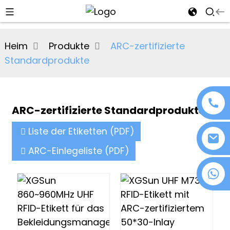
al
Heim
Produkte
ARC-zertifizierte
se
Standardprodukte
e
ARC-zertifizierte Standardprodukte
an
Liste der Etiketten (PDF)
ARC-Einlegeliste (PDF)
+86 18076372139
n