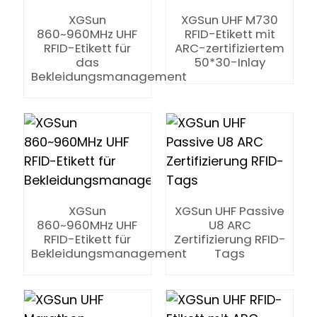
XGSun
XGSun UHF M730
860~960MHz UHF
RFID-Etikett mit
RFID-Etikett für
ARC-zertifiziertem
das
50*30-Inlay
Bekleidungsmanagement
XGSun
XGSun UHF Passive
860~960MHz UHF
U8 ARC
RFID-Etikett für
Zertifizierung RFID-
Bekleidungsmanagement
Tags
ian
am