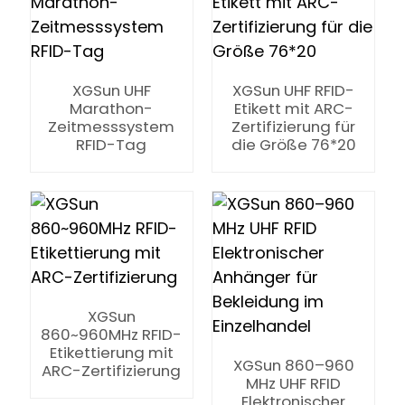
XGSun UHF
XGSun UHF RFID-
Marathon-
Etikett mit ARC-
Zeitmesssystem
Zertifizierung für
RFID-Tag
die Größe 76*20
n
se
XGSun
860~960MHz RFID-
ese
Etikettierung mit
XGSun 860–960
ARC-Zertifizierung
MHz UHF RFID
Elektronischer