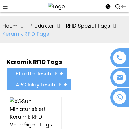
al
Heem
Produkter
RFID Spezial Tags
se
Keramik RFID Tags
e
Keramik RFID Tags
an
Etikettenlëscht PDF
ARC Inlay Lëscht PDF
+86 18076372139
n