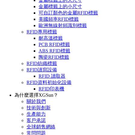
金屬標籤上的大尺寸
金屬標籤上的小尺寸
可自訂顏色的金屬RFID標籤
美國頻率RFID標籤
歐洲無線射頻識別標籤
RFID專用標籤
耐高溫標籤
PCB RFID標籤
ABS RFID標籤
陶瓷RFID標籤
RFID紡織標籤
RFID讀寫設備
RFID 讀取器
RFID資料初始化設備
RFID印表機
為什麼選擇XGSun？
關於我們
技術與創新
生產能力
客戶承諾
全球銷售網絡
常問問題