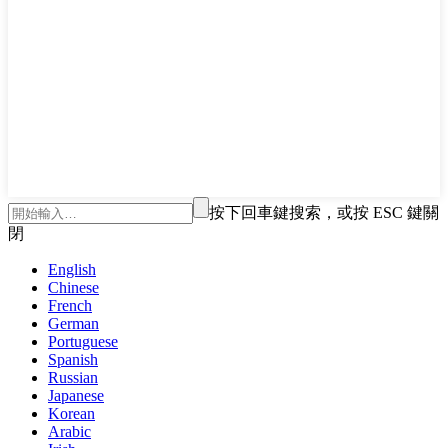
按下回車鍵搜索，或按 ESC 鍵關
閉
English
Chinese
French
German
Portuguese
Spanish
Russian
Japanese
Korean
Arabic