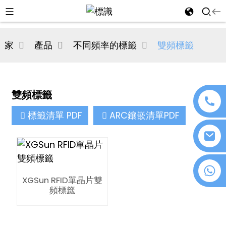
al
家
產品
不同頻率的標籤
雙頻標籤
se
e
雙頻標籤
標籤清單 PDF
ARC鑲嵌清單PDF
an
+86 18076372139
XGSun RFID單晶片雙
頻標籤
n