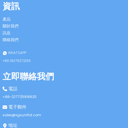
資訊
產品
關於我們
訊息
聯絡我們
n
WHATSAPP
+86 18076372139
立即聯絡我們
se
電話
+86-(0771)5816625
電子郵件
ese
sales@xgsunrfid.com
地址