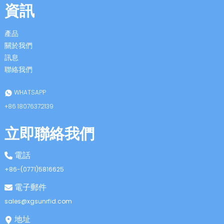
資訊
產品
關於我們
訊息
聯絡我們
n
WHATSAPP
+86 18076372139
立即聯絡我們
se
電話
+86-(0771)5816625
電子郵件
ese
sales@xgsunrfid.com
地址