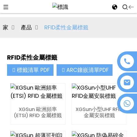
al
家
產品
RFID柔性金屬標籤
se
e
RFID柔性金屬標籤
標籤清單 PDF
ARC鑲嵌清單PDF
an
+86 18076372139
XGSun 歐洲頻率
XGSun小型UHF RFID
(ETSI) RFID 金屬標籤
金屬安裝標籤
n