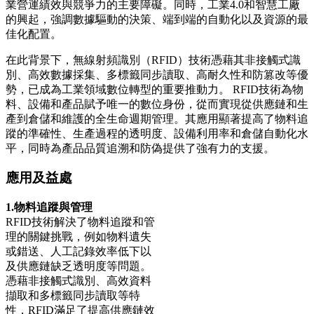
業營運績效與競爭力的主要障礙。同時，工業4.0和智慧工廠
的興起，強調數據驅動的決策、端到端的自動化以及資源的最
佳化配置。
在此背景下，無線射頻識別（RFID）技術憑藉其非接觸式識
別、高效數據採集、多標籤同步讀取、高耐久性和防篡改等優
勢，已成為工業領域數位轉型的重要推動力。 RFID技術為物
料、設備和產品賦予唯一的數位身份，從而實現從供應鏈和生
產到倉儲和維護的全生命週期管理。其應用顯著提高了物料追
蹤的準確性、生產過程的透明度、設備利用率和倉儲自動化水
平，同時為產品品質追溯和防偽提供了強有力的支援。
應用及益處
1.物料追蹤與管理
RFID技術解決了物料追蹤和管
理的關鍵挑戰，例如物料遺失
或錯送、人工記錄效率低下以
及供應鏈缺乏透明度等問題。
憑藉非接觸式識別、高效資料
擷取和多標籤同步讀取等特
性，RFID滿足了提高供應鏈效