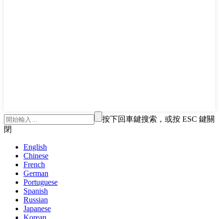
按下回車鍵搜索，或按 ESC 鍵關
閉
English
Chinese
French
German
Portuguese
Spanish
Russian
Japanese
Korean