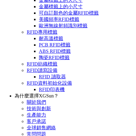
金屬標籤上的大尺寸
金屬標籤上的小尺寸
可自訂顏色的金屬RFID標籤
美國頻率RFID標籤
歐洲無線射頻識別標籤
RFID專用標籤
耐高溫標籤
PCB RFID標籤
ABS RFID標籤
陶瓷RFID標籤
RFID紡織標籤
RFID讀寫設備
RFID 讀取器
RFID資料初始化設備
RFID印表機
為什麼選擇XGSun？
關於我們
技術與創新
生產能力
客戶承諾
全球銷售網絡
常問問題