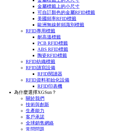
金屬標籤上的大尺寸
金屬標籤上的小尺寸
可自訂顏色的金屬RFID標籤
美國頻率RFID標籤
歐洲無線射頻識別標籤
RFID專用標籤
耐高溫標籤
PCB RFID標籤
ABS RFID標籤
陶瓷RFID標籤
RFID紡織標籤
RFID讀寫設備
RFID閱讀器
RFID資料初始化設備
RFID印表機
為什麼選擇XGSun？
關於我們
技術與創新
生產能力
客戶承諾
全球銷售網絡
常問問題