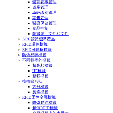
體育賽事管理
資產管理
車輛識別管理
零售管理
醫療保健管理
食品控制
圖書館、文件和文件
ARC認證標準產品
RFID環保標籤
RFID可轉移標籤
防偽易碎標籤
不同頻率的標籤
超高頻標籤
HF標籤
雙頻標籤
按標籤形狀
方形標籤
長條標籤
RFID柔性金屬標籤
防偽易碎標籤
超薄RFID標籤