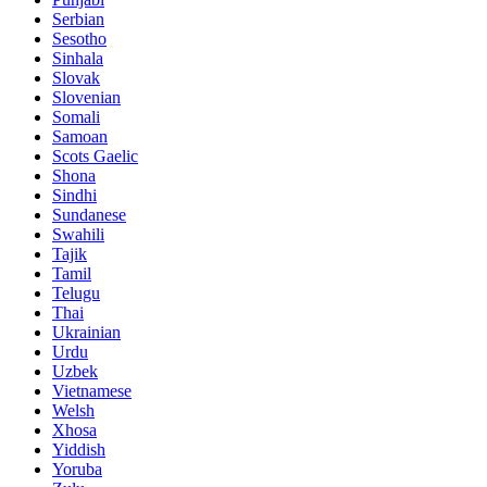
Serbian
Sesotho
Sinhala
Slovak
Slovenian
Somali
Samoan
Scots Gaelic
Shona
Sindhi
Sundanese
Swahili
Tajik
Tamil
Telugu
Thai
Ukrainian
Urdu
Uzbek
Vietnamese
Welsh
Xhosa
Yiddish
Yoruba