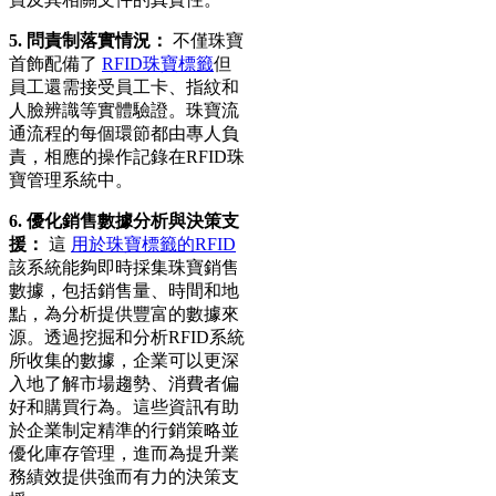
5. 問責制落實情況：
不僅珠寶
首飾配備了
RFID珠寶標籤
但
員工還需接受員工卡、指紋和
人臉辨識等實體驗證。珠寶流
通流程的每個環節都由專人負
責，相應的操作記錄在RFID珠
寶管理系統中。
6. 優化銷售數據分析與決策支
援：
這
用於珠寶標籤的RFID
該系統能夠即時採集珠寶銷售
數據，包括銷售量、時間和地
點，為分析提供豐富的數據來
源。透過挖掘和分析RFID系統
所收集的數據，企業可以更深
入地了解市場趨勢、消費者偏
好和購買行為。這些資訊有助
於企業制定精準的行銷策略並
優化庫存管理，進而為提升業
務績效提供強而有力的決策支