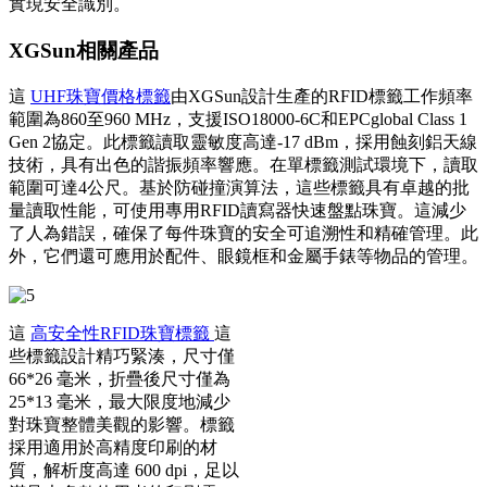
實現安全識別。
XGSun相關產品
這
UHF珠寶價格標籤
由XGSun設計生產的RFID標籤工作頻率
範圍為860至960 MHz，支援ISO18000-6C和EPCglobal Class 1
Gen 2協定。此標籤讀取靈敏度高達-17 dBm，採用蝕刻鋁天線
技術，具有出色的諧振頻率響應。在單標籤測試環境下，讀取
範圍可達4公尺。基於防碰撞演算法，這些標籤具有卓越的批
量讀取性能，可使用專用RFID讀寫器快速盤點珠寶。這減少
了人為錯誤，確保了每件珠寶的安全可追溯性和精確管理。此
外，它們還可應用於配件、眼鏡框和金屬手錶等物品的管理。
這
高安全性RFID珠寶標籤
這
些標籤設計精巧緊湊，尺寸僅
66*26 毫米，折疊後尺寸僅為
25*13 毫米，最大限度地減少
對珠寶整體美觀的影響。標籤
採用適用於高精度印刷的材
質，解析度高達 600 dpi，足以