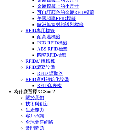
金屬標籤上的大尺寸
金屬標籤上的小尺寸
可自訂顏色的金屬RFID標籤
美國頻率RFID標籤
歐洲無線射頻識別標籤
RFID專用標籤
耐高溫標籤
PCB RFID標籤
ABS RFID標籤
陶瓷RFID標籤
RFID紡織標籤
RFID讀寫設備
RFID 讀取器
RFID資料初始化設備
RFID印表機
為什麼選擇XGSun？
關於我們
技術與創新
生產能力
客戶承諾
全球銷售網絡
常問問題