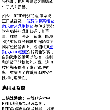
務拓展，也對整體顧客體驗產
生了負面影響。
如今，RFID珠寶管理
該系統
正日益普及。
智慧型超高頻被
動式射頻識別標籤
每件珠寶都
附有獨特的識別號碼，其重
量、純度、等級、倉庫、區域
和貨架位置等資訊都會記錄在
國家檢驗證書上。透過附加
被
動式RFID標籤
對於貴重珠寶，
自動識別設備可以監控、控制
和追蹤已貼標籤的珠寶。這項
技術顯著提高了庫存管理效
率，並增強了貴重資產的安全
性和可追溯性。
應用及益處
1. 快速盤點：
在盤點過程中，
RFID珠寶盤點系統啟動，
RFID設備自動讀取標籤，以確