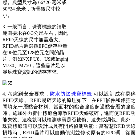
感。典型尺寸為 66*26 毫米或
50*24 毫米，折疊後尺寸較
小。
3. 一般而言，珠寶標籤的讀取
範圍要求在0-3公尺左右，因此
RFID天線的尺寸無需過大。
RFID晶片應選擇EPC儲存容量
在96位元至128位元之間的晶
片，例如NXP U8、U9或Impinj
M730、M750，這些晶片足以
滿足珠寶資訊的儲存需求。
4. 考慮到安全要求，
防水防盜珠寶標籤
可以設計成有易碎
RFID天線。 RFID易碎天線的原理如下：在PET嵌件和鋁箔之
間填充一層黏合材料。當面材的黏合強度超過黏合層的強度
時，施加外力撕扯標籤會導致RFID天線破碎，進而使RFID功
能失效。這樣就可以檢測珠寶是否被偷、遺​​失或調包。此外，
珠寶標籤還可以設計成具有開路偵測功能；當智慧RFID天線
損壞時，RFID晶片可以自動偵測並修改原有的EPC碼，從而