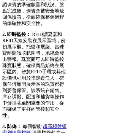
認珠寶的準確數量和狀況。盤
點完成後，珠寶會被安全地放
回保險箱，從而確保整個過程
的準確性和安全性。
2. 即時監控：
RFID讀寫器和
RFID天線安裝在展示區域，例
如展示櫃、托盤和展架。當珠
寶離開讀取範圍時，系統會發
出警報。珠寶商可以即時監控
珠寶狀態，確保商品始終在展
示區內。智慧RFID手環或其他
設備也可用於指定責任人，確
保任何離開展示區的珠寶都得
到妥善保管。該系統在銷售、
庫存調撥、配送和補貨等操作
中發揮著至關重要的作用，從
而確保了更好的管控和安全
性。
3. 防偽：
每個智能
超高頻射頻
識別珠寶標籤
珠寶標籤包含一