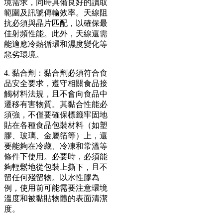
境需求，同時具備良好的讀取
範圍及訊號傳輸效率。天線阻
抗必須與晶片匹配，以確保最
佳射頻性能。此外，天線還需
能適應冷熱循環和濕度變化等
惡劣環境。
4. 黏合劑：黏合劑必須符合食
品安全要求，遵守相關食品接
觸材料法規，且不會向食品中
遷移有害物質。其黏合性能必
須強，不僅要確保標籤牢固地
貼在各種食品包裝材料（如塑
膠、玻璃、金屬箔等）上，還
要能夠在冷藏、冷凍和常溫等
條件下使用。必要時，必須能
夠輕鬆地從包裝上撕下，且不
留任何殘留物。以水性膠為
例，使用前可能需要注意環境
溫度和被黏貼物體的表面清潔
度。