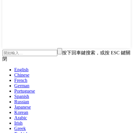
按下回車鍵搜索，或按 ESC 鍵關
閉
English
Chinese
French
German
Portuguese
Spanish
Russian
Japanese
Korean
Arabic
Irish
Greek