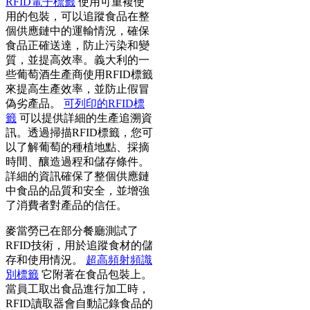
RFID電子標籤
使用可重複使
用的包裝，可以追蹤食品在整
個供應鏈中的運輸情況，確保
食品正確送達，防止污染和變
質，並提高效率。義大利的一
些葡萄酒生產商使用RFID標籤
來提高生產效率，並防止假冒
偽劣產品。
可列印的RFID標
籤
可以提供詳細的生產追溯資
訊。透過掃描RFID標籤，您可
以了解葡萄的種植地點、採摘
時間、釀造過程和儲存條件。
詳細的資訊確保了整個供應鏈
中食品的品質和安全，並增強
了消費者對產品的信任。
麥當勞已在部分餐廳測試了
RFID技術，用於追蹤食材的儲
存和使用情況。
超高頻射頻識
別標籤
它附著在食品包裝上。
當員工取出食品進行加工時，
RFID讀取器會自動記錄食品的