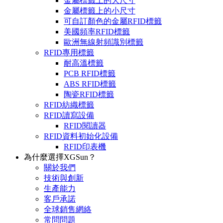
金屬標籤上的大尺寸
金屬標籤上的小尺寸
可自訂顏色的金屬RFID標籤
美國頻率RFID標籤
歐洲無線射頻識別標籤
RFID專用標籤
耐高溫標籤
PCB RFID標籤
ABS RFID標籤
陶瓷RFID標籤
RFID紡織標籤
RFID讀寫設備
RFID閱讀器
RFID資料初始化設備
RFID印表機
為什麼選擇XGSun？
關於我們
技術與創新
生產能力
客戶承諾
全球銷售網絡
常問問題