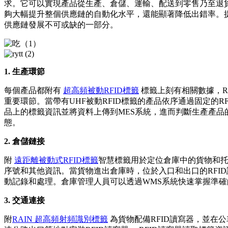
求。它可以實現產品從生產、倉儲、運輸、配送到零售乃至退
夠大幅提升整個供應鏈的自動化水平，還能顯著降低出錯率。
供應鏈發展不可或缺的一部分。
1. 生產環節
每個產品都附有
超高頻被動RFID標籤
標籤上刻有相關數據，R
重要環節。當帶有UHF被動RFID標籤的產品依序通過固定的R
品上的標籤資訊並將資料上傳到MES系統，進而判斷生產產品
態。
2. 倉儲鏈接
附
遠距離被動式RFID標籤
智慧標籤用於定位倉庫中的貨物和
序號和其他資訊。當貨物進出倉庫時，位於入口和出口的RFI
動記錄和處理。倉庫管理人員可以透過WMS系統快速掌握準
3. 交通連接
附
RAIN 超高頻射頻識別標籤
為貨物配備RFID讀寫器，並在