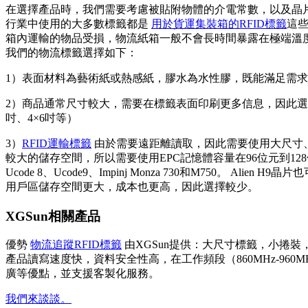
在選擇產品時，我們需要考慮被貼附物體的介電常數，以及晶
行業中使用的大多數標籤都是
用於貨運集裝箱的RFID標籤
這
箱內運輸的物品受損，物流紙箱一般不會長時間暴露在極端溫
我們的物流標籤選擇如下：
1）表面材料為藝術紙或熱感紙，膠水為水性膠，既能滿足需
2）商品通常尺寸較大，需要在標籤表面印刷更多信息，因此選擇
吋、4×6吋等）
3）
RFID運輸標籤
由於需要遠距離讀取，因此需要使用大尺寸
較大的儲存空間，所以需要使用EPC記憶體容量在96位元到12
Ucode 8、Ucode9、Impinj Monza 730和M750。 Alien
用戶區儲存空間更大，成本也更高，因此選擇較少。
XGSun相關產品
優勢
物流追蹤RFID標籤
由XGSun提供：大尺寸標籤，小捲裝，符合
產品讀寫速度快，資料安全性高，在工作頻段（860MHz-9
廣等優點，並支援客製化服務。
我們來談談。