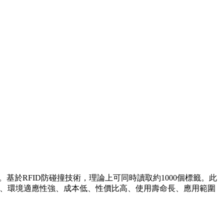
bps。基於RFID防碰撞技術，理論上可同時讀取約1000個標籤。此
寫方便、環境適應性強、成本低、性價比高、使用壽命長、應用範圍