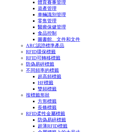
體育賽事管理
資產管理
車輛識別管理
零售管理
醫療保健管理
食品控制
圖書館、文件和文件
ARC認證標準產品
RFID環保標籤
RFID可轉移標籤
防偽易碎標籤
不同頻率的標籤
超高頻標籤
HF標籤
雙頻標籤
按標籤形狀
方形標籤
長條標籤
RFID柔性金屬標籤
防偽易碎標籤
超薄RFID標籤