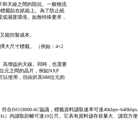
片和天線之間的阻抗。一般物流
些標籤貼在紙箱上。為了防止紙
度或濕度環境。如無特殊要求，
求又能控製成本。
大尺寸標籤。 （例如：4×2
、高增益的天線。同時，也需要
8位元之間的晶片，例如NXP
 H9晶片也可以使用，但由於其688位元的
ISO18000-6C協議，標籤資料讀取速率可達40kbps~640k
60MHz）內讀取距離可達10公尺。它具有資料儲存容量大、讀