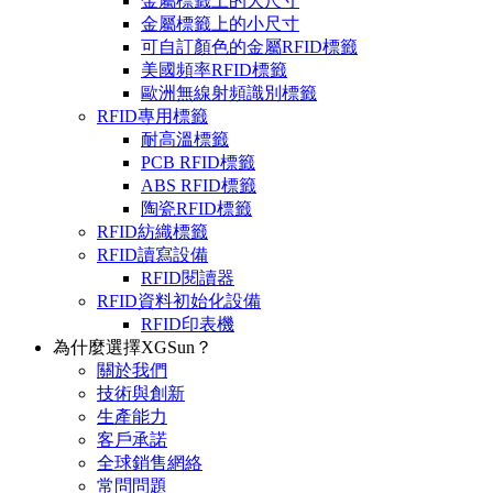
金屬標籤上的大尺寸
金屬標籤上的小尺寸
可自訂顏色的金屬RFID標籤
美國頻率RFID標籤
歐洲無線射頻識別標籤
RFID專用標籤
耐高溫標籤
PCB RFID標籤
ABS RFID標籤
陶瓷RFID標籤
RFID紡織標籤
RFID讀寫設備
RFID閱讀器
RFID資料初始化設備
RFID印表機
為什麼選擇XGSun？
關於我們
技術與創新
生產能力
客戶承諾
全球銷售網絡
常問問題