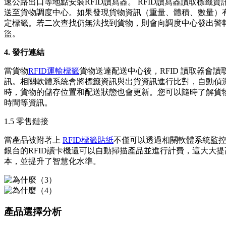
速公路出口等地點安裝RFID讀寫器。 RFID讀寫器讀取標籤
送至貨物調度中心。如果發現貨物資訊（重量、體積、數量）有
定標籤。若二次查找仍無法找到貨物，則會向調度中心發出警
盜。
4. 發行連結
當貨物
RFID運輸標籤
貨物送達配送中心後，RFID 讀取器會
訊。相關軟體系統會將標籤資訊與出貨資訊進行比對，自動偵
時，貨物的儲存位置和配送狀態也會更新。您可以隨時了解貨
時間等資訊。
1.5 零售鏈接
當產品被附著上
RFID標籤貼紙
不僅可以透過相關軟體系統監
銀台的RFID讀卡機還可以自動掃描產品並進行計費，這大大
本，並提升了智慧化水準。
產品選擇分析