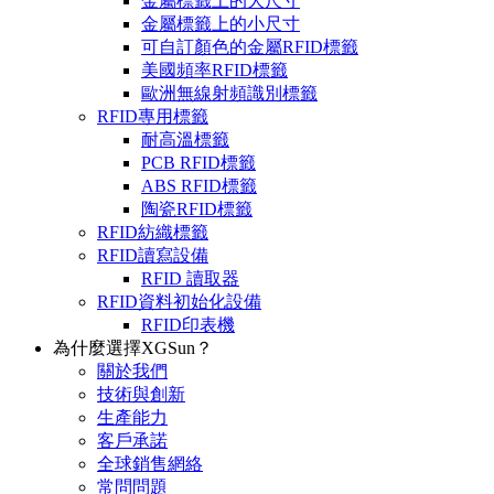
金屬標籤上的大尺寸
金屬標籤上的小尺寸
可自訂顏色的金屬RFID標籤
美國頻率RFID標籤
歐洲無線射頻識別標籤
RFID專用標籤
耐高溫標籤
PCB RFID標籤
ABS RFID標籤
陶瓷RFID標籤
RFID紡織標籤
RFID讀寫設備
RFID 讀取器
RFID資料初始化設備
RFID印表機
為什麼選擇XGSun？
關於我們
技術與創新
生產能力
客戶承諾
全球銷售網絡
常問問題