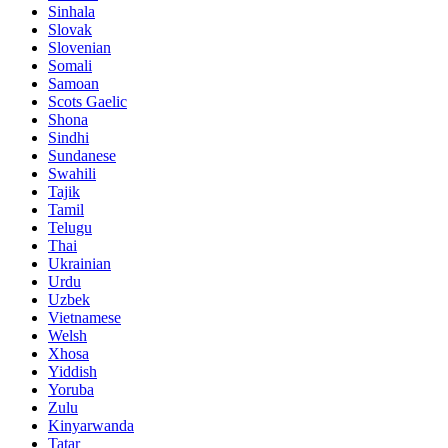
Sinhala
Slovak
Slovenian
Somali
Samoan
Scots Gaelic
Shona
Sindhi
Sundanese
Swahili
Tajik
Tamil
Telugu
Thai
Ukrainian
Urdu
Uzbek
Vietnamese
Welsh
Xhosa
Yiddish
Yoruba
Zulu
Kinyarwanda
Tatar