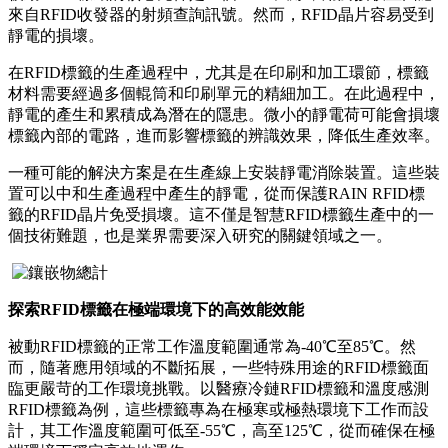
來自RFID收發器的射頻查詢訊號。然而，RFID晶片容易受到
靜電的損壞。
在RFID標籤的生產過程中，尤其是在印刷和加工環節，標籤
材料需要經過多個輥筒和印刷單元的精細加工。在此過程中，
靜電的產生和累積成為潛在的隱患。微小的靜電荷可能會損壞
標籤內部的電路，進而影響標籤的辨識效果，降低生產效率。
一種可能的解決方案是在生產線上安裝靜電消除裝置。這些裝
置可以中和生產過程中產生的靜電，從而保護RAIN RFID標
籤的RFID晶片免受損壞。這不僅是智慧RFID標籤生產中的一
個技術難題，也是業界需要深入研究的關鍵領域之一。
探索RFID標籤在極端環境下的高效能效能
被動RFID標籤的正常工作溫度範圍通常為-40℃至85℃。然
而，隨著應用領域的不斷拓展，一些特殊用途的RFID標籤面
臨更嚴苛的工作環境挑戰。以醫療冷鏈RFID標籤和溫度感測
RFID標籤為例，這些標籤專為在極寒或極熱環境下工作而設
計，其工作溫度範圍可低至-55℃，高至125℃，從而確保在極