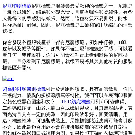
尼龍印刷標籤
尼龍標籤是服裝業最受歡迎的標籤之一。尼龍是
一種合成纖維，觸感和外觀光滑，且富有彈性和柔韌性。有些
人覺得它的手感類似紙張。然而，這種材質不易撕裂，防水，
且極為耐用耐候。因此，尼龍標籤是工業和家用紡織品的理想
選擇。
你會發現各種服裝產品上都有尼龍標籤，例如牛仔褲、T卹、
皮帶以及帽子等配件。如果你不確定尼龍標籤的手感，可以看
看任何一雙運動鞋，你很可能會在鞋舌上看到縫製的尼龍標
籤。一旦你看到了尼龍標籤，就很容易將其與其他材質的服裝
標籤區分開來。
超高頻射頻識別標籤
可用於遠距離讀取，具有高靈敏度、強抗
干擾能力、優異的多標籤讀寫等特性。我們可以在表面印製固
定顏色或黑色圖案和文字。
RFID紡織標籤
可列印可變條碼、
二維碼或序號。由於尼龍由合成纖維製成，且無層壓結構，表
面光滑且具有一定的光澤，因此印刷效果好，圖案清晰。用
途：標籤輕薄，可縫製或貼上。尼龍標籤貼近皮膚可能會引起
不適，因此最適合用於不會直接接觸皮膚的衣物或配件部位，
例如縫在襯衫領口或褲腰內側。如果按照正確的衣物護理說明