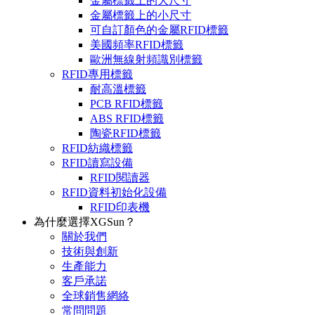
金屬標籤上的大尺寸
金屬標籤上的小尺寸
可自訂顏色的金屬RFID標籤
美國頻率RFID標籤
歐洲無線射頻識別標籤
RFID專用標籤
耐高溫標籤
PCB RFID標籤
ABS RFID標籤
陶瓷RFID標籤
RFID紡織標籤
RFID讀寫設備
RFID閱讀器
RFID資料初始化設備
RFID印表機
為什麼選擇XGSun？
關於我們
技術與創新
生產能力
客戶承諾
全球銷售網絡
常問問題