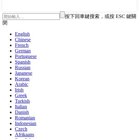
按下回車鍵搜索，或按 ESC 鍵關
閉
English
Chinese
French
German
Portuguese
Spanish
Russian
Japanese
Korean
Arabic
Irish
Greek
Turkish
Italian
Danish
Romanian
Indonesian
Czech
Afrikaans