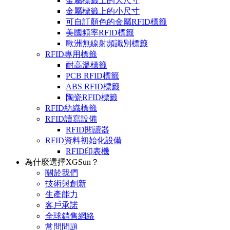
金屬標籤上的大尺寸
金屬標籤上的小尺寸
可自訂顏色的金屬RFID標籤
美國頻率RFID標籤
歐洲無線射頻識別標籤
RFID專用標籤
耐高溫標籤
PCB RFID標籤
ABS RFID標籤
陶瓷RFID標籤
RFID紡織標籤
RFID讀寫設備
RFID閱讀器
RFID資料初始化設備
RFID印表機
為什麼選擇XGSun？
關於我們
技術與創新
生產能力
客戶承諾
全球銷售網絡
常問問題