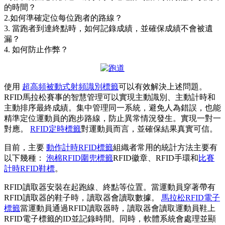
的時間？
2.如何準確定位每位跑者的路線？
3. 當跑者到達終點時，如何記錄成績，並確保成績不會被遺
漏？
4. 如何防止作弊？
使用
超高頻被動式射頻識別標籤
可以有效解決上述問題。
RFID馬拉松賽事的智慧管理可以實現主動識別、主動計時和
主動排序最終成績。集中管理同一系統，避免人為錯誤，也能
精準定位運動員的跑步路線，防止異常情況發生。實現一對一
對應。
RFID定時標籤
對運動員而言，並確保結果真實可信。
目前，主要
動作計時RFID標籤
組織者常用的統計方法主要有
以下幾種：
泡棉RFID圍兜標籤
RFID徽章、RFID手環和
比賽
計時RFID鞋標
。
RFID讀取器安裝在起跑線、終點等位置。當運動員穿著帶有
RFID讀取器的鞋子時，讀取器會讀取數據。
馬拉松RFID電子
標籤
當運動員通過RFID讀取器時，讀取器會讀取運動員鞋上
RFID電子標籤的ID並記錄時間。同時，軟體系統會處理並顯