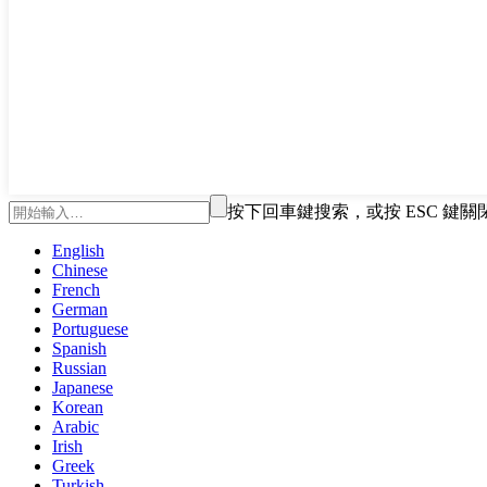
按下回車鍵搜索，或按 ESC 鍵關
English
Chinese
French
German
Portuguese
Spanish
Russian
Japanese
Korean
Arabic
Irish
Greek
Turkish