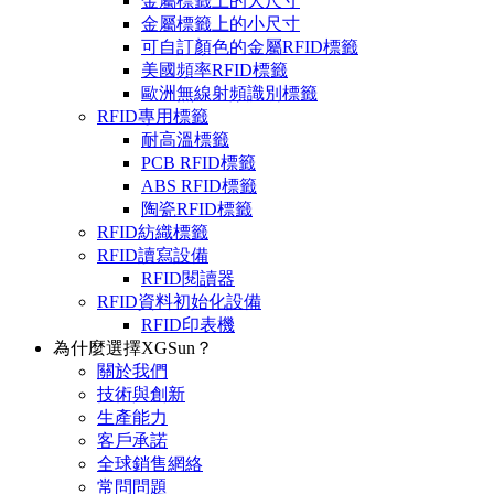
金屬標籤上的大尺寸
金屬標籤上的小尺寸
可自訂顏色的金屬RFID標籤
美國頻率RFID標籤
歐洲無線射頻識別標籤
RFID專用標籤
耐高溫標籤
PCB RFID標籤
ABS RFID標籤
陶瓷RFID標籤
RFID紡織標籤
RFID讀寫設備
RFID閱讀器
RFID資料初始化設備
RFID印表機
為什麼選擇XGSun？
關於我們
技術與創新
生產能力
客戶承諾
全球銷售網絡
常問問題