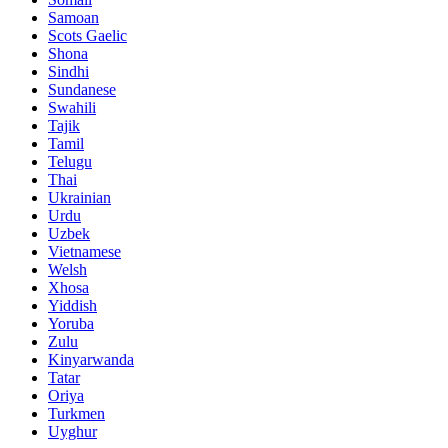
Samoan
Scots Gaelic
Shona
Sindhi
Sundanese
Swahili
Tajik
Tamil
Telugu
Thai
Ukrainian
Urdu
Uzbek
Vietnamese
Welsh
Xhosa
Yiddish
Yoruba
Zulu
Kinyarwanda
Tatar
Oriya
Turkmen
Uyghur