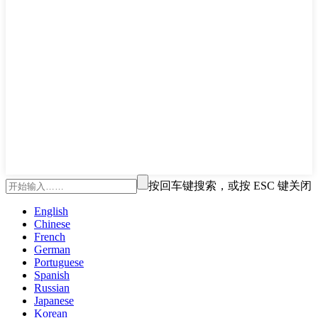
按回车键搜索，或按 ESC 键关闭
English
Chinese
French
German
Portuguese
Spanish
Russian
Japanese
Korean