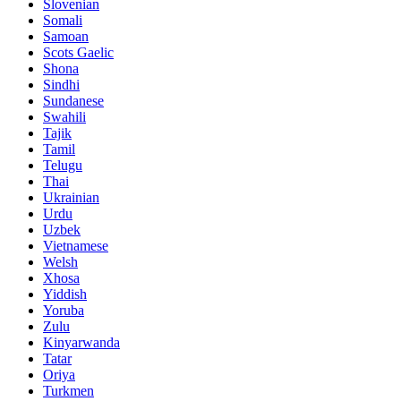
Slovenian
Somali
Samoan
Scots Gaelic
Shona
Sindhi
Sundanese
Swahili
Tajik
Tamil
Telugu
Thai
Ukrainian
Urdu
Uzbek
Vietnamese
Welsh
Xhosa
Yiddish
Yoruba
Zulu
Kinyarwanda
Tatar
Oriya
Turkmen