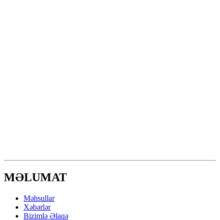
MƏLUMAT
Məhsullar
Xəbərlər
Bizimlə Əlaqə