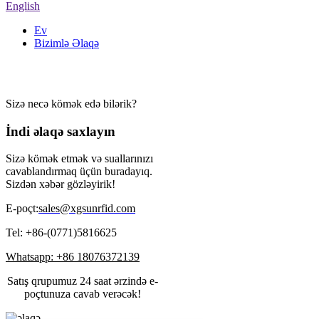
English
Ev
Bizimlə Əlaqə
Bizimlə Əlaqə
Sizə necə kömək edə bilərik?
İndi əlaqə saxlayın
Sizə kömək etmək və suallarınızı
cavablandırmaq üçün buradayıq.
Sizdən xəbər gözləyirik!
E-poçt:
sales@xgsunrfid.com
Tel: +86-(0771)5816625
Whatsapp: +86 18076372139
Satış qrupumuz 24 saat ərzində e-
poçtunuza cavab verəcək!