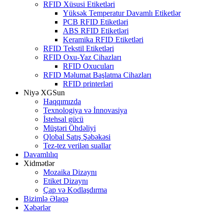
RFID Xüsusi Etiketləri
Yüksək Temperatur Davamlı Etiketlər
PCB RFID Etiketləri
ABS RFID Etiketləri
Keramika RFID Etiketləri
RFID Tekstil Etiketləri
RFID Oxu-Yaz Cihazları
RFID Oxucuları
RFID Məlumat Başlatma Cihazları
RFID printerləri
Niyə XGSun
Haqqımızda
Texnologiya və İnnovasiya
İstehsal gücü
Müştəri Öhdəliyi
Qlobal Satış Şəbəkəsi
Tez-tez verilən suallar
Davamlılıq
Xidmətlər
Mozaika Dizaynı
Etiket Dizaynı
Çap və Kodlaşdırma
Bizimlə Əlaqə
Xəbərlər