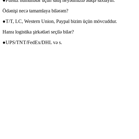
●Pulsuz nümunələr üçün satış heyətimizlə əlaqə saxlayın.
Ödənişi necə tamamlaya bilərəm?
●T/T, LC, Western Union, Paypal bizim üçün mövcuddur.
Hansı logistika şirkətləri seçilə bilər?
●UPS/TNT/FedEx/DHL və s.