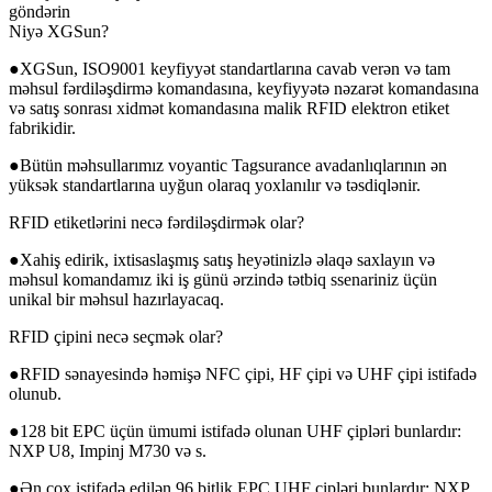
göndərin
Niyə XGSun?
●XGSun, ISO9001 keyfiyyət standartlarına cavab verən və tam
məhsul fərdiləşdirmə komandasına, keyfiyyətə nəzarət komandasına
və satış sonrası xidmət komandasına malik RFID elektron etiket
fabrikidir.
●Bütün məhsullarımız voyantic Tagsurance avadanlıqlarının ən
yüksək standartlarına uyğun olaraq yoxlanılır və təsdiqlənir.
RFID etiketlərini necə fərdiləşdirmək olar?
●Xahiş edirik, ixtisaslaşmış satış heyətinizlə əlaqə saxlayın və
məhsul komandamız iki iş günü ərzində tətbiq ssenariniz üçün
unikal bir məhsul hazırlayacaq.
RFID çipini necə seçmək olar?
●RFID sənayesində həmişə NFC çipi, HF çipi və UHF çipi istifadə
olunub.
●128 bit EPC üçün ümumi istifadə olunan UHF çipləri bunlardır:
NXP U8, Impinj M730 və s.
●Ən çox istifadə edilən 96 bitlik EPC UHF çipləri bunlardır: NXP