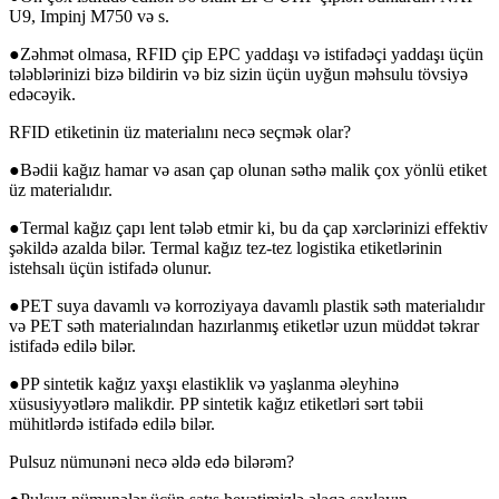
U9, Impinj M750 və s.
●Zəhmət olmasa, RFID çip EPC yaddaşı və istifadəçi yaddaşı üçün
tələblərinizi bizə bildirin və biz sizin üçün uyğun məhsulu tövsiyə
edəcəyik.
RFID etiketinin üz materialını necə seçmək olar?
●Bədii kağız hamar və asan çap olunan səthə malik çox yönlü etiket
üz materialıdır.
●Termal kağız çapı lent tələb etmir ki, bu da çap xərclərinizi effektiv
şəkildə azalda bilər. Termal kağız tez-tez logistika etiketlərinin
istehsalı üçün istifadə olunur.
●PET suya davamlı və korroziyaya davamlı plastik səth materialıdır
və PET səth materialından hazırlanmış etiketlər uzun müddət təkrar
istifadə edilə bilər.
●PP sintetik kağız yaxşı elastiklik və yaşlanma əleyhinə
xüsusiyyətlərə malikdir. PP sintetik kağız etiketləri sərt təbii
mühitlərdə istifadə edilə bilər.
Pulsuz nümunəni necə əldə edə bilərəm?