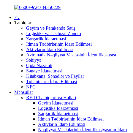
Ev
Tətbiqlər
Geyim və Pərakəndə Satış
Logistika və Təchizat Zənciri
Zərgərlik İdarəetməsi
İdman Tədbirlərinin İdarə Edilməsi
Aktivlərin İdarə Edilməsi
Avtomatik Nəqliyyat Vasitəsinin İdentifikasiyası
Səhiyyə
Qida Nəzarəti
Sənaye İdarəetməsi
Kitabxana, Sənədlər və Fayllar
Tullantıların İdarə Edilməsi
NFC
Məhsullar
RFID Tətbiqləri və Həlləri
Geyim İdarəetməsi
Logistika İdarəetməsi
Zərgərlik İdarəetməsi
İdman Tədbirlərinin İdarə Edilməsi
Aktivlərin İdarə Edilməsi
Nəqliyyat Vasitələrinin İdentifikasiyasının İdarə