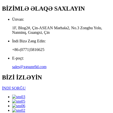
BİZİMLƏ ƏLAQƏ SAXLAYIN
Ünvan:
1F, Blog2#, Çin-ASEAN Mərhələ2, No.3 Zongbu Yolu,
Nanninq, Guangxi, Çin
İndi Bizə Zəng Edin:
+86-(0771)5816625
E-poçt:
sales@xgsunrfid.com
BİZİ İZLƏYİN
İNDİ SORĞU