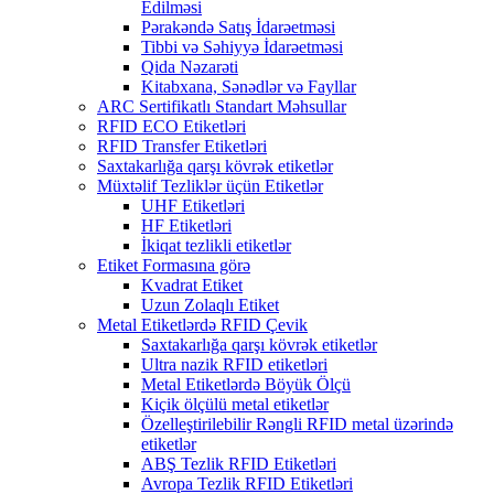
Edilməsi
Pərakəndə Satış İdarəetməsi
Tibbi və Səhiyyə İdarəetməsi
Qida Nəzarəti
Kitabxana, Sənədlər və Fayllar
ARC Sertifikatlı Standart Məhsullar
RFID ECO Etiketləri
RFID Transfer Etiketləri
Saxtakarlığa qarşı kövrək etiketlər
Müxtəlif Tezliklər üçün Etiketlər
UHF Etiketləri
HF Etiketləri
İkiqat tezlikli etiketlər
Etiket Formasına görə
Kvadrat Etiket
Uzun Zolaqlı Etiket
Metal Etiketlərdə RFID Çevik
Saxtakarlığa qarşı kövrək etiketlər
Ultra nazik RFID etiketləri
Metal Etiketlərdə Böyük Ölçü
Kiçik ölçülü metal etiketlər
Özelleştirilebilir Rəngli RFID metal üzərində
etiketlər
ABŞ Tezlik RFID Etiketləri
Avropa Tezlik RFID Etiketləri