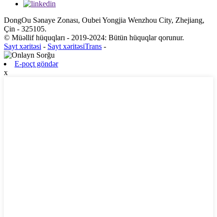
DongOu Sənaye Zonası, Oubei Yongjia Wenzhou City, Zhejiang,
Çin - 325105.
© Müəllif hüquqları - 2019-2024: Bütün hüquqlar qorunur.
Sayt xəritəsi
-
Sayt xəritəsiTrans
-
E-poçt göndər
x