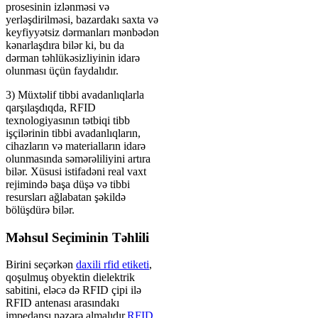
prosesinin izlənməsi və
yerləşdirilməsi, bazardakı saxta və
keyfiyyətsiz dərmanları mənbədən
kənarlaşdıra bilər ki, bu da
dərman təhlükəsizliyinin idarə
olunması üçün faydalıdır.
3) Müxtəlif tibbi avadanlıqlarla
qarşılaşdıqda, RFID
texnologiyasının tətbiqi tibb
işçilərinin tibbi avadanlıqların,
cihazların və materialların idarə
olunmasında səmərəliliyini artıra
bilər. Xüsusi istifadəni real vaxt
rejimində başa düşə və tibbi
resursları ağlabatan şəkildə
bölüşdürə bilər.
Məhsul Seçiminin Təhlili
Birini seçərkən
daxili rfid etiketi
,
qoşulmuş obyektin dielektrik
sabitini, eləcə də RFID çipi ilə
RFID antenası arasındakı
impedansı nəzərə almalıdır.
RFID