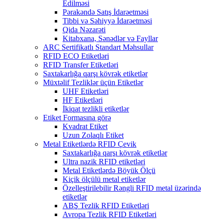
Edilməsi
Pərakəndə Satış İdarəetməsi
Tibbi və Səhiyyə İdarəetməsi
Qida Nəzarəti
Kitabxana, Sənədlər və Fayllar
ARC Sertifikatlı Standart Məhsullar
RFID ECO Etiketləri
RFID Transfer Etiketləri
Saxtakarlığa qarşı kövrək etiketlər
Müxtəlif Tezliklər üçün Etiketlər
UHF Etiketləri
HF Etiketləri
İkiqat tezlikli etiketlər
Etiket Formasına görə
Kvadrat Etiket
Uzun Zolaqlı Etiket
Metal Etiketlərdə RFID Çevik
Saxtakarlığa qarşı kövrək etiketlər
Ultra nazik RFID etiketləri
Metal Etiketlərdə Böyük Ölçü
Kiçik ölçülü metal etiketlər
Özelleştirilebilir Rəngli RFID metal üzərində
etiketlər
ABŞ Tezlik RFID Etiketləri
Avropa Tezlik RFID Etiketləri