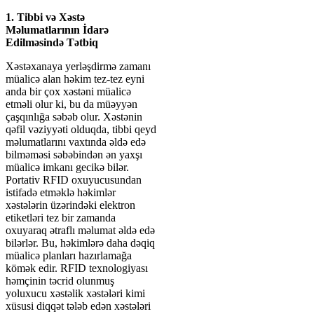
1. Tibbi və Xəstə
Məlumatlarının İdarə
Edilməsində Tətbiq
Xəstəxanaya yerləşdirmə zamanı
müalicə alan həkim tez-tez eyni
anda bir çox xəstəni müalicə
etməli olur ki, bu da müəyyən
çaşqınlığa səbəb olur. Xəstənin
qəfil vəziyyəti olduqda, tibbi qeyd
məlumatlarını vaxtında əldə edə
bilməməsi səbəbindən ən yaxşı
müalicə imkanı gecikə bilər.
Portativ RFID oxuyucusundan
istifadə etməklə həkimlər
xəstələrin üzərindəki elektron
etiketləri tez bir zamanda
oxuyaraq ətraflı məlumat əldə edə
bilərlər. Bu, həkimlərə daha dəqiq
müalicə planları hazırlamağa
kömək edir. RFID texnologiyası
həmçinin təcrid olunmuş
yoluxucu xəstəlik xəstələri kimi
xüsusi diqqət tələb edən xəstələri