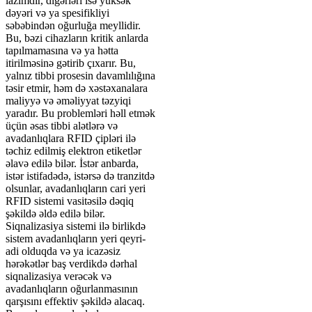
lazımdır, digərləri isə yüksək
dəyəri və ya spesifikliyi
səbəbindən oğurluğa meyllidir.
Bu, bəzi cihazların kritik anlarda
tapılmamasına və ya hətta
itirilməsinə gətirib çıxarır. Bu,
yalnız tibbi prosesin davamlılığına
təsir etmir, həm də xəstəxanalara
maliyyə və əməliyyat təzyiqi
yaradır. Bu problemləri həll etmək
üçün əsas tibbi alətlərə və
avadanlıqlara RFID çipləri ilə
təchiz edilmiş elektron etiketlər
əlavə edilə bilər. İstər anbarda,
istər istifadədə, istərsə də tranzitdə
olsunlar, avadanlıqların cari yeri
RFID sistemi vasitəsilə dəqiq
şəkildə əldə edilə bilər.
Siqnalizasiya sistemi ilə birlikdə
sistem avadanlıqların yeri qeyri-
adi olduqda və ya icazəsiz
hərəkətlər baş verdikdə dərhal
siqnalizasiya verəcək və
avadanlıqların oğurlanmasının
qarşısını effektiv şəkildə alacaq.