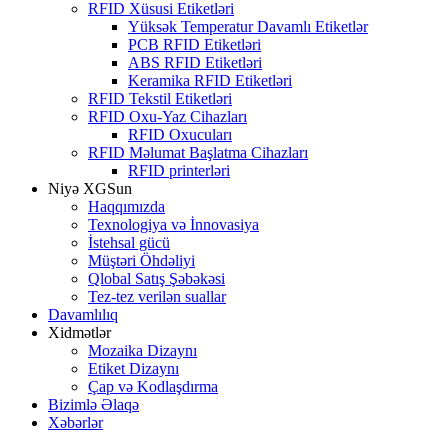
RFID Xüsusi Etiketləri
Yüksək Temperatur Davamlı Etiketlər
PCB RFID Etiketləri
ABS RFID Etiketləri
Keramika RFID Etiketləri
RFID Tekstil Etiketləri
RFID Oxu-Yaz Cihazları
RFID Oxucuları
RFID Məlumat Başlatma Cihazları
RFID printerləri
Niyə XGSun
Haqqımızda
Texnologiya və İnnovasiya
İstehsal gücü
Müştəri Öhdəliyi
Qlobal Satış Şəbəkəsi
Tez-tez verilən suallar
Davamlılıq
Xidmətlər
Mozaika Dizaynı
Etiket Dizaynı
Çap və Kodlaşdırma
Bizimlə Əlaqə
Xəbərlər