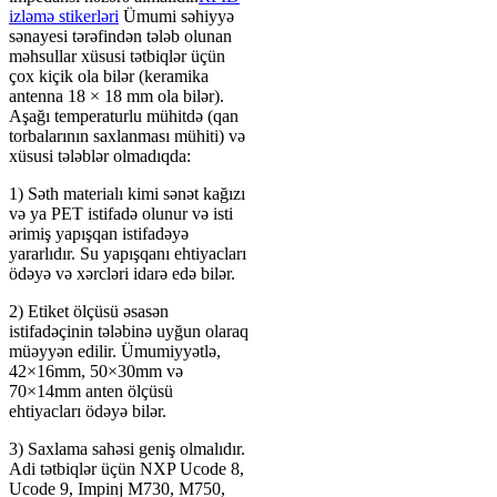
izləmə stikerləri
Ümumi səhiyyə
sənayesi tərəfindən tələb olunan
məhsullar xüsusi tətbiqlər üçün
çox kiçik ola bilər (keramika
antenna 18 × 18 mm ola bilər).
Aşağı temperaturlu mühitdə (qan
torbalarının saxlanması mühiti) və
xüsusi tələblər olmadıqda:
1) Səth materialı kimi sənət kağızı
və ya PET istifadə olunur və isti
ərimiş yapışqan istifadəyə
yararlıdır. Su yapışqanı ehtiyacları
ödəyə və xərcləri idarə edə bilər.
2) Etiket ölçüsü əsasən
istifadəçinin tələbinə uyğun olaraq
müəyyən edilir. Ümumiyyətlə,
42×16mm, 50×30mm və
70×14mm anten ölçüsü
ehtiyacları ödəyə bilər.
3) Saxlama sahəsi geniş olmalıdır.
Adi tətbiqlər üçün NXP Ucode 8,
Ucode 9, Impinj M730, M750,