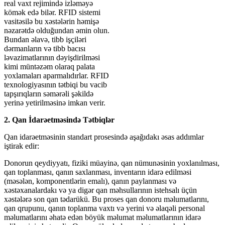
real vaxt rejimində izləməyə
kömək edə bilər. RFID sistemi
vasitəsilə bu xəstələrin həmişə
nəzarətdə olduğundan əmin olun.
Bundan əlavə, tibb işçiləri
dərmanların və tibb bacısı
ləvazimatlarının dəyişdirilməsi
kimi müntəzəm olaraq palata
yoxlamaları aparmalıdırlar. RFID
texnologiyasının tətbiqi bu vacib
tapşırıqların səmərəli şəkildə
yerinə yetirilməsinə imkan verir.
2. Qan İdarəetməsində Tətbiqlər
Qan idarəetməsinin standart prosesində aşağıdakı əsas addımlar
iştirak edir:
Donorun qeydiyyatı, fiziki müayinə, qan nümunəsinin yoxlanılması,
qan toplanması, qanın saxlanması, inventarın idarə edilməsi
(məsələn, komponentlərin emalı), qanın paylanması və
xəstəxanalardakı və ya digər qan məhsullarının istehsalı üçün
xəstələrə son qan tədarükü. Bu proses qan donoru məlumatlarını,
qan qrupunu, qanın toplanma vaxtı və yerini və əlaqəli personal
məlumatlarını əhatə edən böyük məlumat məlumatlarının idarə