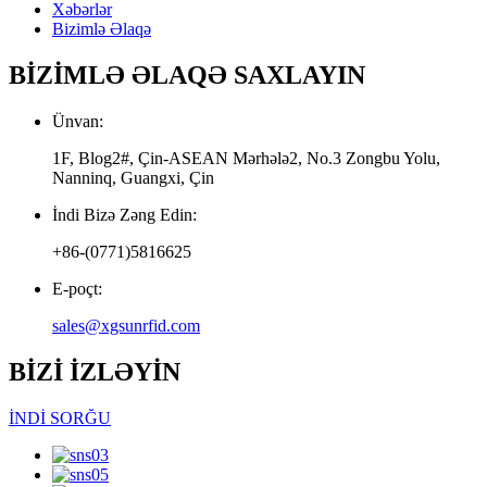
Xəbərlər
Bizimlə Əlaqə
BİZİMLƏ ƏLAQƏ SAXLAYIN
Ünvan:
1F, Blog2#, Çin-ASEAN Mərhələ2, No.3 Zongbu Yolu,
Nanninq, Guangxi, Çin
İndi Bizə Zəng Edin:
+86-(0771)5816625
E-poçt:
sales@xgsunrfid.com
BİZİ İZLƏYİN
İNDİ SORĞU