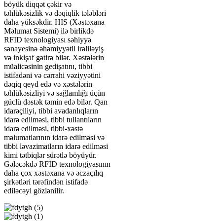
böyük diqqət çəkir və
təhlükəsizlik və dəqiqlik tələbləri
daha yüksəkdir. HIS (Xəstəxana
Məlumat Sistemi) ilə birlikdə
RFID texnologiyası səhiyyə
sənayesinə əhəmiyyətli irəliləyiş
və inkişaf gətirə bilər. Xəstələrin
müalicəsinin gedişatını, tibbi
istifadəni və cərrahi vəziyyətini
dəqiq qeyd edə və xəstələrin
təhlükəsizliyi və sağlamlığı üçün
güclü dəstək təmin edə bilər. Qan
idarəçiliyi, tibbi avadanlıqların
idarə edilməsi, tibbi tullantıların
idarə edilməsi, tibbi-xəstə
məlumatlarının idarə edilməsi və
tibbi ləvazimatların idarə edilməsi
kimi tətbiqlər sürətlə böyüyür.
Gələcəkdə RFID texnologiyasının
daha çox xəstəxana və əczaçılıq
şirkətləri tərəfindən istifadə
ediləcəyi gözlənilir.