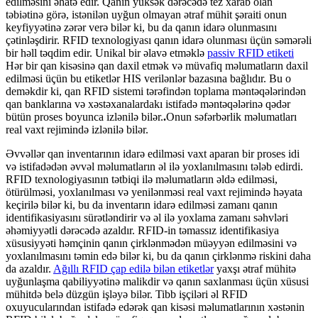
edilməsini əhatə edir. Qanın yüksək dərəcədə tez xarab olan
təbiətinə görə, istənilən uyğun olmayan ətraf mühit şəraiti onun
keyfiyyətinə zərər verə bilər ki, bu da qanın idarə olunmasını
çətinləşdirir. RFID texnologiyası qanın idarə olunması üçün səmərəli
bir həll təqdim edir. Unikal bir əlavə etməklə
passiv RFID etiketi
Hər bir qan kisəsinə qan daxil etmək və müvafiq məlumatların daxil
edilməsi üçün bu etiketlər HIS verilənlər bazasına bağlıdır. Bu o
deməkdir ki, qan RFID sistemi tərəfindən toplama məntəqələrindən
qan banklarına və xəstəxanalardakı istifadə məntəqələrinə qədər
bütün proses boyunca izlənilə bilər.
.
Onun səfərbərlik məlumatları
real vaxt rejimində izlənilə bilər.
Əvvəllər qan inventarının idarə edilməsi vaxt aparan bir proses idi
və istifadədən əvvəl məlumatların əl ilə yoxlanılmasını tələb edirdi.
RFID texnologiyasının tətbiqi ilə məlumatların əldə edilməsi,
ötürülməsi, yoxlanılması və yenilənməsi real vaxt rejimində həyata
keçirilə bilər ki, bu da inventarın idarə edilməsi zamanı qanın
identifikasiyasını sürətləndirir və əl ilə yoxlama zamanı səhvləri
əhəmiyyətli dərəcədə azaldır. RFID-in təmassız identifikasiya
xüsusiyyəti həmçinin qanın çirklənmədən müəyyən edilməsini və
yoxlanılmasını təmin edə bilər ki, bu da qanın çirklənmə riskini daha
da azaldır.
Ağıllı RFID çap edilə bilən etiketlər
yaxşı ətraf mühitə
uyğunlaşma qabiliyyətinə malikdir və qanın saxlanması üçün xüsusi
mühitdə belə düzgün işləyə bilər. Tibb işçiləri əl RFID
oxuyucularından istifadə edərək qan kisəsi məlumatlarının xəstənin