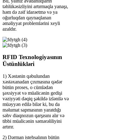
Bu, yalnız avadanlıqların
təhlükəsizliyini artırmaqla yanaşı,
həm də zəif idarəetmə və ya
oğurluqdan qaynaqlanan
əməliyyat problemlərini xeyli
azaldır.
RFID Texnologiyasının
Üstünlükləri
1) Xəstənin qəbulundan
xəstəxanadan çıxmasına qədər
bütün proses, o cümlədən
şəxsiyyət və müalicənin gedişi
vəziyyəti dəqiq şəkildə izlənilə və
müəyyən edilə bilər ki, bu da
məlumat sapmasının yaratdığı
səhv diaqnozun qarşısını alır və
tibbi müalicənin səmərəliliyini
artırır.
2) Dərman istehsalının bütün