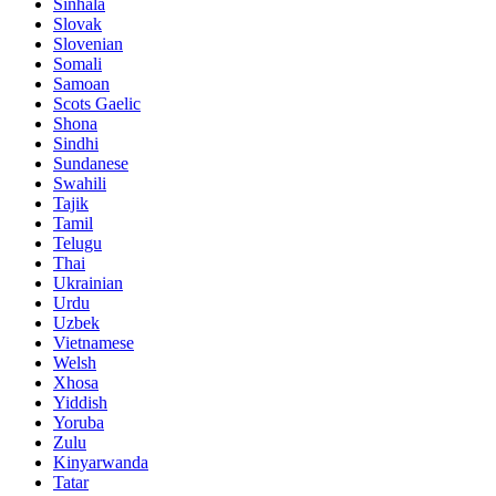
Sinhala
Slovak
Slovenian
Somali
Samoan
Scots Gaelic
Shona
Sindhi
Sundanese
Swahili
Tajik
Tamil
Telugu
Thai
Ukrainian
Urdu
Uzbek
Vietnamese
Welsh
Xhosa
Yiddish
Yoruba
Zulu
Kinyarwanda
Tatar