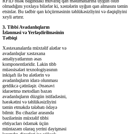
RFID bilək bağındakı müvafiq qan məlumatlarına uyğun olub
olmadığını yoxlaya bilərlər ki, xəstələrin uyğun qan almasını təmin
etsinlər. Bu tədbir qan köçürməsinin təhlükəsizliyini və dəqiqliyini
xeyli artırır.
3. Tibbi Avadanlıqların
İzlənməsi və Yerləşdirilməsinin
Tətbiqi
Xəstəxanalarda müxtəlif alətlər və
avadanlıqlar xəstəxana
əməliyyatlarının əsas
komponentləridir. Lakin tibb
müəssisələri texnologiyasının
inkişafı ilə bu alətlərin və
avadanlıqların idarə olunması
getdikcə çətinləşir. Ənənəvi
idarəetmə metodları bəzən
avadanlıqların düzgün istifadəsini,
hərəkətini və təhlükəsizliyini
təmin etməkdə tələbatı ödəyə
bilmir. Bu cihazlar arasında
bəzilərinin müxtəlif tibbi
ehtiyacları ödəmək üçün
müntəzəm olaraq yerini dəyişməsi