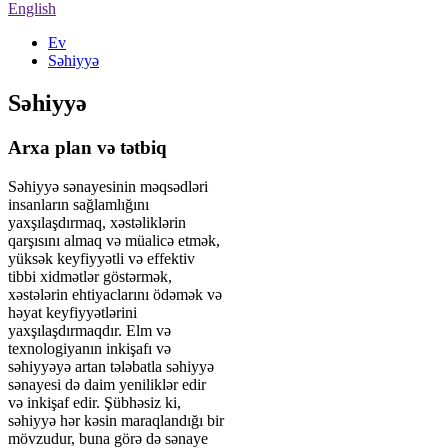
English
Ev
Səhiyyə
Səhiyyə
Arxa plan və tətbiq
Səhiyyə sənayesinin məqsədləri
insanların sağlamlığını
yaxşılaşdırmaq, xəstəliklərin
qarşısını almaq və müalicə etmək,
yüksək keyfiyyətli və effektiv
tibbi xidmətlər göstərmək,
xəstələrin ehtiyaclarını ödəmək və
həyat keyfiyyətlərini
yaxşılaşdırmaqdır. Elm və
texnologiyanın inkişafı və
səhiyyəyə artan tələbatla səhiyyə
sənayesi də daim yeniliklər edir
və inkişaf edir. Şübhəsiz ki,
səhiyyə hər kəsin maraqlandığı bir
mövzudur, buna görə də sənaye