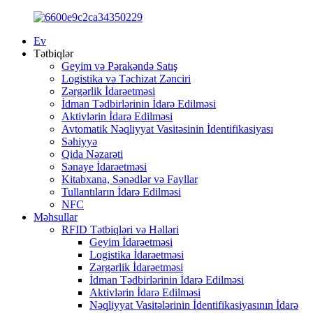
Ev
Tətbiqlər
Geyim və Pərakəndə Satış
Logistika və Təchizat Zənciri
Zərgərlik İdarəetməsi
İdman Tədbirlərinin İdarə Edilməsi
Aktivlərin İdarə Edilməsi
Avtomatik Nəqliyyat Vasitəsinin İdentifikasiyası
Səhiyyə
Qida Nəzarəti
Sənaye İdarəetməsi
Kitabxana, Sənədlər və Fayllar
Tullantıların İdarə Edilməsi
NFC
Məhsullar
RFID Tətbiqləri və Həlləri
Geyim İdarəetməsi
Logistika İdarəetməsi
Zərgərlik İdarəetməsi
İdman Tədbirlərinin İdarə Edilməsi
Aktivlərin İdarə Edilməsi
Nəqliyyat Vasitələrinin İdentifikasiyasının İdarə