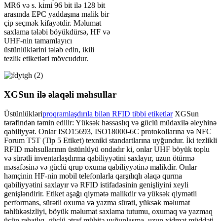
MR6 və s. kimi 96 bit ilə 128 bit
arasında EPC yaddaşına malik bir
çip seçmək kifayətdir. Məlumat
saxlama tələbi böyükdürsə, HF və
UHF-nin tamamlayıcı
üstünlüklərini tələb edin, ikili
tezlik etiketləri mövcuddur.
XGSun ilə əlaqəli məhsullar
Üstünlükləri
proqramlaşdırıla bilən RFID tibbi etiketlər
XGSun
tərəfindən təmin edilir: Yüksək həssaslıq və güclü müdaxilə əleyhinə
qabiliyyət. Onlar ISO15693, ISO18000-6C protokollarına və NFC
Forum T5T (Tip 5 Etiket) texniki standartlarına uyğundur. İki tezlikli
RFID məhsullarının üstünlüyü ondadır ki, onlar UHF böyük toplu
və sürətli inventarlaşdırma qabiliyyətini saxlayır, uzun ötürmə
məsafəsinə və güclü qrup oxuma qabiliyyətinə malikdir. Onlar
həmçinin HF-nin mobil telefonlarla qarşılıqlı əlaqə qurma
qabiliyyətini saxlayır və RFID istifadəsinin genişliyini xeyli
genişləndirir. Etiket aşağı qiymətə malikdir və yüksək qiymətli
performans, sürətli oxuma və yazma sürəti, yüksək məlumat
təhlükəsizliyi, böyük məlumat saxlama tutumu, oxumaq və yazmaq
üçün rahatlıq, güclü ətraf mühitə uyğunlaşma, uzun xidmət müddəti