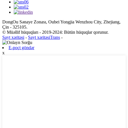
DongOu Sənaye Zonası, Oubei Yongjia Wenzhou City, Zhejiang,
Çin - 325105.
© Müəllif hüquqları - 2019-2024: Bütün hüquqlar qorunur.
Sayt xəritəsi
-
Sayt xəritəsiTrans
-
E-poçt göndər
x