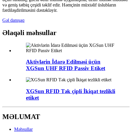
və geniş tətbiq çeşidi təklif edir. Həmçinin müxtəlif üslubların
fərdiləşdirilməsini dəstəkləyir.
Gəl danışaq
Əlaqəli məhsullar
Aktivlərin İdarə Edilməsi üçün
XGSun UHF RFID Passiv Etiket
XGSun RFID Tək çipli İkiqat tezlikli
etiket
MƏLUMAT
Məhsullar