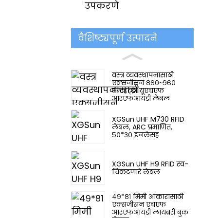
उपकरणे
वैशिष्ट्यपूर्ण उत्पादने
वस्त्र व्यवस्थापनासाठी
एक्सजीसन ८६०~९६०
मेगाहर्ट्झ यूएचएफ
आरएफआयडी लेबल
XGSun UHF M730 RFID
लेबल, ARC प्रमाणित,
५०*३० इनलेसह
XGSun UHF H9 RFID स्व-
चिकटणारे लेबल
४९*८१ मिमी आकारासाठी
एक्सजीसन एचएफ
आरएफआयडी लायब्ररी बुक