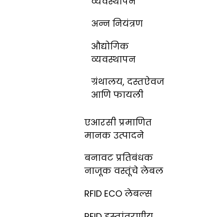
व्यवस्थापन
अन्न नियंत्रण
औद्योगिक
व्यवस्थापन
ग्रंथालय, दस्तऐवज
आणि फायली
एआरसी प्रमाणित
मानक उत्पादने
बनावट प्रतिबंधक
नाजूक वस्तूंचे लेबल
RFID ECO लेबल्स
RFID हस्तांतरणीय