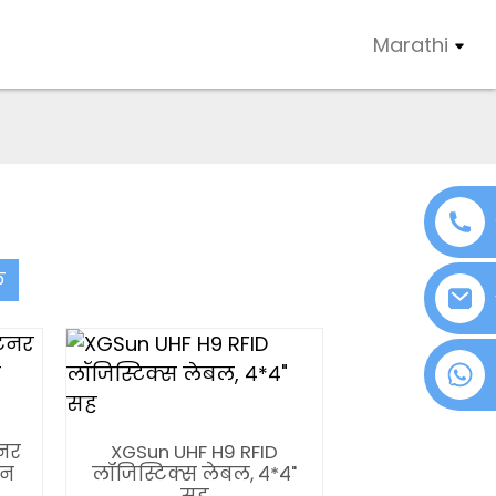
Marathi
फ
+८६ १८०७६३७२१३९
ेनर
XGSun UHF H9 RFID
सन
लॉजिस्टिक्स लेबल, ४*४"