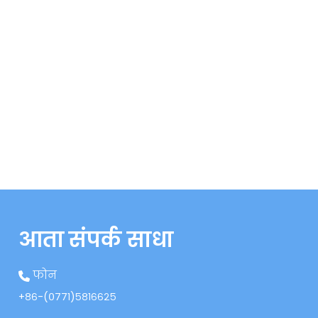
आता संपर्क साधा
फोन
+८६-(०७७१)५८१६६२५