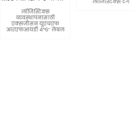
लॉजिस्टिक्स टॅग
लॉजिस्टिक्स
व्यवस्थापनासाठी
एक्सजीसन यूएचएफ
आरएफआयडी ४*६″ लेबल