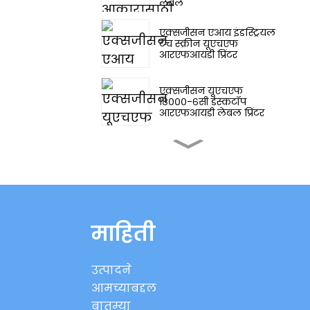
लेबल
एक्सजीसन एआय इंडस्ट्रियल
टच स्क्रीन यूएचएफ
आरएफआयडी प्रिंटर
एक्सजीसन यूएचएफ
१८०००-६सी डेस्कटॉप
आरएफआयडी लेबल प्रिंटर
एक्सजीसन औद्योगिक टच
स्क्रीन यूएचएफ
आरएफआयडी प्रिंटर
एक्सजीसन युरोपियन
फ्रिक्वेन्सी (ETSI)
आरएफआईडी ऑन-मेटल
माहिती
लेबल
XGSun लहान आकाराचे
उत्पादने
UHF RFID मेटल माउंट
लेबल्स
आमच्याबद्दल
बातम्या