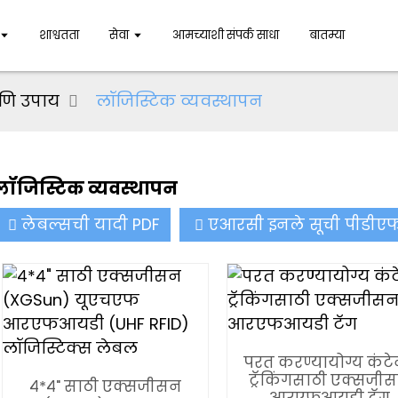
शाश्वतता
सेवा
आमच्याशी संपर्क साधा
बातम्या
आणि उपाय
लॉजिस्टिक व्यवस्थापन
लॉजिस्टिक व्यवस्थापन
लेबल्सची यादी PDF
एआरसी इनले सूची पीडीए
परत करण्यायोग्य कंट
ट्रॅकिंगसाठी एक्सजी
४*४" साठी एक्सजीसन