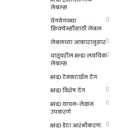
लेबल्स
वेगवेगळ्या
फ्रिक्वेन्सींसाठी लेबल
लेबलच्या आकारानुसार
धातूवरील RFID लवचिक
लेबल्स
RFID टेक्सटाईल टॅग
RFID विशेष टॅग
RFID वाचन-लेखन
उपकरणे
RFID डेटा आरंभीकरण