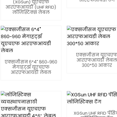
आरएफआयडी टॅग
(XGSun) यूएचएफ
आरएफआयडी (UHF RFID)
लॉजिस्टिक्स लेबल
एक्सजीसन यूएचए
आरएफआयडी लेब
एक्सजीसन ६*४" ८६०~९६०
३००*५० आकार
मेगाहर्ट्झ यूएचएफ
आरएफआयडी लेबल
XGSun UHF RFID पॅसिव