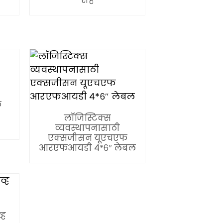
सह
फ
ल
लॉजिस्टिक्स
व्यवस्थापनासाठी
एक्सजीसन यूएचएफ
आरएफआयडी ४*६″ लेबल
्ह