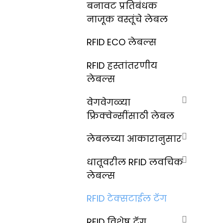
बनावट प्रतिबंधक
नाजूक वस्तूंचे लेबल
RFID ECO लेबल्स
RFID हस्तांतरणीय
लेबल्स
वेगवेगळ्या
फ्रिक्वेन्सींसाठी लेबल
लेबलच्या आकारानुसार
धातूवरील RFID लवचिक
लेबल्स
RFID टेक्सटाईल टॅग
RFID विशेष टॅग