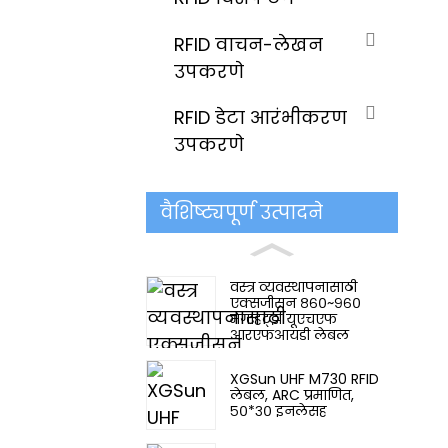
RFID वाचन-लेखन
उपकरणे
RFID डेटा आरंभीकरण
उपकरणे
वैशिष्ट्यपूर्ण उत्पादने
वस्त्र व्यवस्थापनासाठी
एक्सजीसन ८६०~९६०
मेगाहर्ट्झ यूएचएफ
आरएफआयडी लेबल
XGSun UHF M730 RFID
लेबल, ARC प्रमाणित,
५०*३० इनलेसह