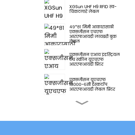
XGSun UHF H9 RFID स्व-
चिकटणारे लेबल
४९*८१ मिमी आकारासाठी
एक्सजीसन एचएफ
आरएफआयडी लायब्ररी बुक
लेबल
एक्सजीसन एआय इंडस्ट्रियल
टच स्क्रीन यूएचएफ
आरएफआयडी प्रिंटर
एक्सजीसन यूएचएफ
१८०००-६सी डेस्कटॉप
आरएफआयडी लेबल प्रिंटर
एक्सजीसन औद्योगिक टच
स्क्रीन यूएचएफ
आरएफआयडी प्रिंटर
एक्सजीसन युरोपियन
फ्रिक्वेन्सी (ETSI)