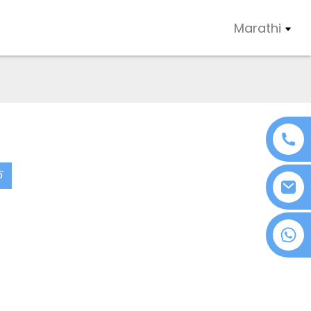
Marathi
फ
+८६ १८०७६३७२१३९