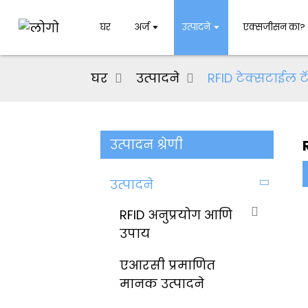
घर
अर्ज
उत्पादने
एक्सजीसन का?
घर
उत्पादने
RFID टेक्सटाईल ट
उत्पादन श्रेणी
उत्पादने
RFID अनुप्रयोग आणि
उपाय
एआरसी प्रमाणित
मानक उत्पादने