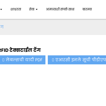
शाश्वतता
सेवा
आमच्याशी संपर्क साधा
बातम्या
ॅग
RFID टेक्सटाईल टॅग
लेबल्सची यादी PDF
एआरसी इनले सूची पीडीए