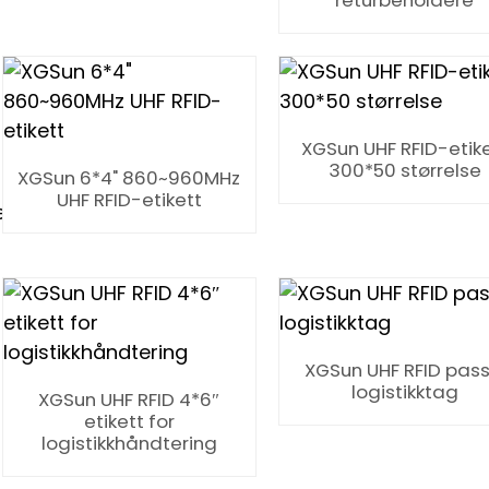
returbeholdere
XGSun UHF RFID-etik
300*50 størrelse
XGSun 6*4" 860~960MHz
UHF RFID-etikett
ering
XGSun UHF RFID pass
logistikktag
XGSun UHF RFID 4*6″
etikett for
logistikkhåndtering