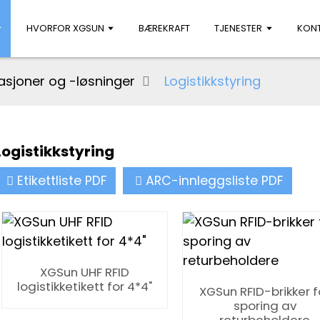
HVORFOR XGSUN
BÆREKRAFT
TJENESTER
KONT
asjoner og -løsninger
Logistikkstyring
Logistikkstyring
Etikettliste PDF
ARC-innleggsliste PDF
XGSun UHF RFID
logistikketikett for 4*4"
XGSun RFID-brikker f
sporing av