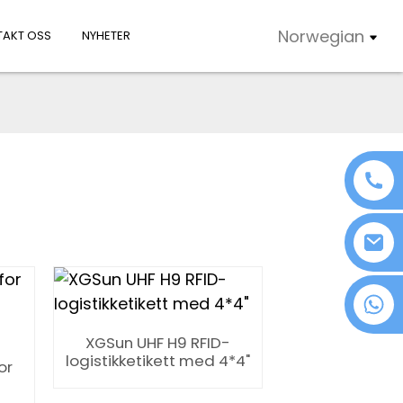
Norwegian
AKT OSS
NYHETER
+86 18076372139
XGSun UHF H9 RFID-
logistikketikett med 4*4"
or