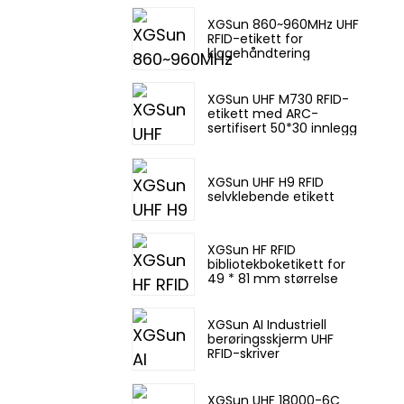
XGSun 860~960MHz UHF
RFID-etikett for
klagehåndtering
XGSun UHF M730 RFID-
etikett med ARC-
sertifisert 50*30 innlegg
XGSun UHF H9 RFID
selvklebende etikett
XGSun HF RFID
bibliotekboketikett for
49 * 81 mm størrelse
XGSun AI Industriell
berøringsskjerm UHF
RFID-skriver
XGSun UHF 18000-6C