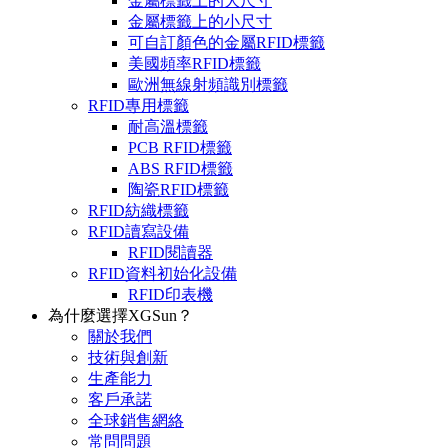
金屬標籤上的大尺寸
金屬標籤上的小尺寸
可自訂顏色的金屬RFID標籤
美國頻率RFID標籤
歐洲無線射頻識別標籤
RFID專用標籤
耐高溫標籤
PCB RFID標籤
ABS RFID標籤
陶瓷RFID標籤
RFID紡織標籤
RFID讀寫設備
RFID閱讀器
RFID資料初始化設備
RFID印表機
為什麼選擇XGSun？
關於我們
技術與創新
生產能力
客戶承諾
全球銷售網絡
常問問題