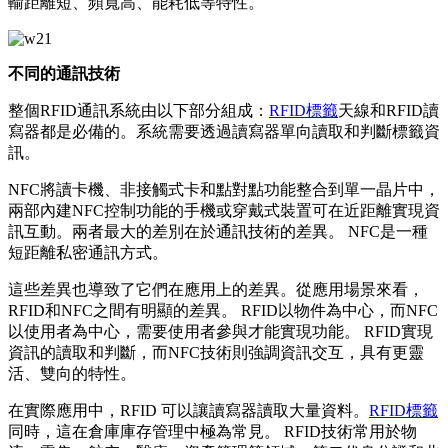
輸距離短、頻寬高、能耗低等特性。
不同的通訊技術
整個RFID通訊系統由以下部分組成：
RFID標籤
天線和RFID讀
寫器都是必備的。系統需要透過讀寫器單向讀取和判斷標籤資
訊。
NFC將讀卡機、非接觸式卡和點對點功能整合到單一晶片中，
兩部內建NFC控制功能的手機或穿戴式裝置可在近距離實現資
訊互動。兩者最大的差別在於通訊技術的差異。 NFC是一種
短距離私密通訊方式。
這些差異也導致了它們在應用上的差異。從應用場景來看，
RFID和NFC之間有明顯的差異。 RFID以物件為中心，而NFC
以使用者為中心，需要使用者參與才能實現功能。 RFID實現
資訊的讀取和判斷，而NFC技術則強調資訊交互，具有更靈
活、雙向的特性。
在實際應用中，RFID 可以讓讀寫器讀取大量資料。
RFID標籤
同時，這在倉庫庫存管理中極為常見。 RFID技術常用於物