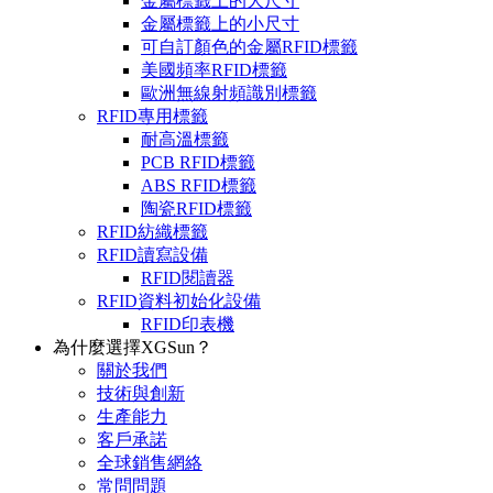
金屬標籤上的大尺寸
金屬標籤上的小尺寸
可自訂顏色的金屬RFID標籤
美國頻率RFID標籤
歐洲無線射頻識別標籤
RFID專用標籤
耐高溫標籤
PCB RFID標籤
ABS RFID標籤
陶瓷RFID標籤
RFID紡織標籤
RFID讀寫設備
RFID閱讀器
RFID資料初始化設備
RFID印表機
為什麼選擇XGSun？
關於我們
技術與創新
生產能力
客戶承諾
全球銷售網絡
常問問題