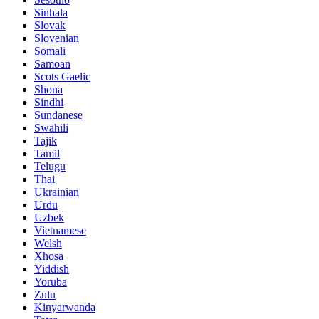
Sinhala
Slovak
Slovenian
Somali
Samoan
Scots Gaelic
Shona
Sindhi
Sundanese
Swahili
Tajik
Tamil
Telugu
Thai
Ukrainian
Urdu
Uzbek
Vietnamese
Welsh
Xhosa
Yiddish
Yoruba
Zulu
Kinyarwanda