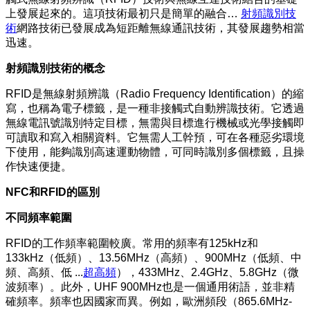
上發展起來的。這項技術最初只是簡單的融合…
射頻識別技
術
網路技術已發展成為短距離無線通訊技術，其發展趨勢相當
迅速。
射頻識別技術的概念
RFID是無線射頻辨識（Radio Frequency Identification）的縮
寫，也稱為電子標籤，是一種非接觸式自動辨識技術。它透過
無線電訊號識別特定目標，無需與目標進行機械或光學接觸即
可讀取和寫入相關資料。它無需人工幹預，可在各種惡劣環境
下使用，能夠識別高速運動物體，可同時識別多個標籤，且操
作快速便捷。
NFC和RFID的區別
不同頻率範圍
RFID的工作頻率範圍較廣。常用的頻率有125kHz和
133kHz（低頻）、13.56MHz（高頻）、900MHz（低頻、中
頻、高頻、低 ...
超高頻
），433MHz、2.4GHz、5.8GHz（微
波頻率）。此外，UHF 900MHz也是一個通用術語，並非精
確頻率。頻率也因國家而異。例如，歐洲頻段（865.6MHz-