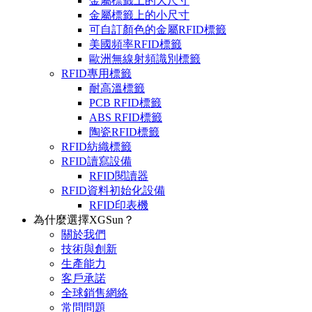
金屬標籤上的大尺寸
金屬標籤上的小尺寸
可自訂顏色的金屬RFID標籤
美國頻率RFID標籤
歐洲無線射頻識別標籤
RFID專用標籤
耐高溫標籤
PCB RFID標籤
ABS RFID標籤
陶瓷RFID標籤
RFID紡織標籤
RFID讀寫設備
RFID閱讀器
RFID資料初始化設備
RFID印表機
為什麼選擇XGSun？
關於我們
技術與創新
生產能力
客戶承諾
全球銷售網絡
常問問題