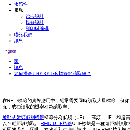
永續性
服務
鑲嵌設計
標籤設計
列印與編碼
聯絡我們
訊息
English
家
訊息
如何提高UHF RFID多標籤的讀取率？
在RFID標籤的實際應用中，經常需要同時讀取大量標籤，例
況，成功讀取的機率稱為讀取率。
被動式射頻識別標籤
標籤分為低頻（LF）、高頻（HF）和超高
以在近距離讀取。
RFID UHF標籤
UHF標籤是一種遠距離讀取
範圍的場合。因此，在物流和供應鏈領域，UHF RFID技術被