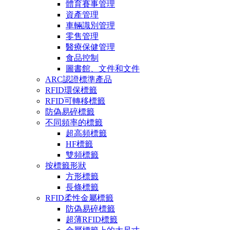
體育賽事管理
資產管理
車輛識別管理
零售管理
醫療保健管理
食品控制
圖書館、文件和文件
ARC認證標準產品
RFID環保標籤
RFID可轉移標籤
防偽易碎標籤
不同頻率的標籤
超高頻標籤
HF標籤
雙頻標籤
按標籤形狀
方形標籤
長條標籤
RFID柔性金屬標籤
防偽易碎標籤
超薄RFID標籤