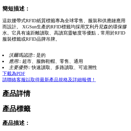
簡短描述：
這款腰帶式RFID紙質標籤專為全球零售、服裝和供應鏈應用
而設計。 XGSun生產的RFID標籤均採用艾利丹尼森的環保膠
水。它具有遠距離讀取、高讀寫靈敏度等優點，常用於RFID
服裝標籤或RFID品牌吊牌。
沃爾瑪認證::
是的
應用::
超市、服飾鞋帽、零售、通用
主要優勢::
快速讀取、多路讀取、可追溯性
下載為PDF
請聯絡客服以取得最新產品規格及詳細報價！
產品詳情
產品標籤
產品描述：