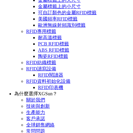
金屬標籤上的大尺寸
金屬標籤上的小尺寸
可自訂顏色的金屬RFID標籤
美國頻率RFID標籤
歐洲無線射頻識別標籤
RFID專用標籤
耐高溫標籤
PCB RFID標籤
ABS RFID標籤
陶瓷RFID標籤
RFID紡織標籤
RFID讀寫設備
RFID閱讀器
RFID資料初始化設備
RFID印表機
為什麼選擇XGSun？
關於我們
技術與創新
生產能力
客戶承諾
全球銷售網絡
常問問題