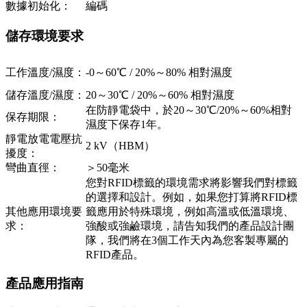
數據初始化：
編碼
儲存環境要求
工作溫度/濕度：
-0～60℃ / 20%～80% 相對濕度
儲存溫度/濕度：
20～30℃ / 20%～60% 相對濕度
在防靜電袋中，於20～30℃/20%～60%相對
保存期限：
濕度下保存1年。
靜電放電電壓抗
2 kV（HBM）
擾度：
彎曲直徑：
＞50毫米
您對RFID標籤的環境需求將影響我們對標籤
的選擇和設計。例如，如果您打算將RFID標
其他應用環境要
籤應用於特殊環境，例如高溫或低溫環境、
求：
強酸或強鹼環境，請告知我們的產品設計團
隊，我們將在3個工作天內為您客製專屬的
RFID產品。
產品應用指南