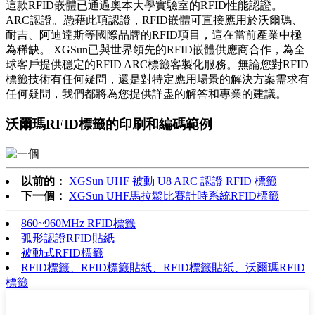
這款RFID嵌體已通過奧本大學實驗室的RFID性能認證。
ARC認證。憑藉此項認證，RFID嵌體可直接應用於沃爾瑪、
耐吉、阿迪達斯等國際品牌的RFID項目，這在當前產業中極
為稀缺。 XGSun已與世界領先的RFID嵌體供應商合作，為全
球客戶提供穩定的RFID ARC標籤客製化服務。無論您對RFID
標籤技術有任何疑問，還是對特定應用場景的解決方案需求有
任何疑問，我們都將為您提供詳盡的解答和專業的建議。
沃爾瑪RFID標籤的印刷和編碼範例
以前的：
XGSun UHF 被動 U8 ARC 認證 RFID 標籤
下一個：
XGSun UHF馬拉鬆比賽計時系統RFID標籤
860~960MHz RFID標籤
弧形認證RFID貼紙
被動式RFID標籤
RFID標籤、RFID標籤貼紙、RFID標籤貼紙、沃爾瑪RFID
標籤