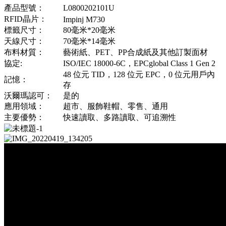
產品型號：
L0800202101U
RFID晶片：
Impinj M730
標籤尺寸：
80毫米*20毫米
天線尺寸：
70毫米*14毫米
布料材質：
藝術紙、PET、PP合成紙及其他訂製面材
協定:
ISO/IEC 18000-6C，EPCglobal Class 1 Gen 2
48 位元 TID，128 位元 EPC，0 位元用戶內
記憶：
存
沃爾瑪認可：
是的
應用領域：
超市、服飾鞋帽、零售、通用
主要優勢：
快速讀取、多路讀取、可追溯性