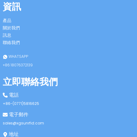
資訊
產品
關於我們
訊息
聯絡我們
n
WHATSAPP
+86 18076372139
立即聯絡我們
se
電話
+86-(0771)5816625
電子郵件
ese
sales@xgsunrfid.com
地址