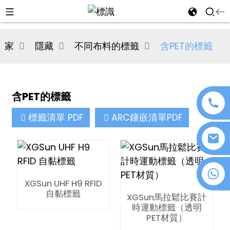
al
家
隱藏
不同布料的標籤
含PET的標籤
se
e
含PET的標籤
標籤清單 PDF
ARC鑲嵌清單PDF
an
+86 18076372139
XGSun UHF H9 RFID
自黏標籤
XGSun馬拉鬆比賽計
n
時運動標籤（透明
PET材質）