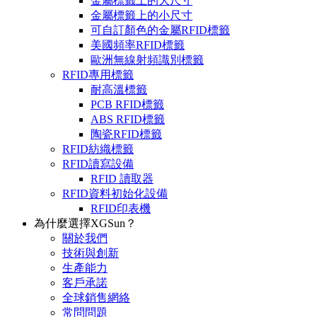
金屬標籤上的大尺寸
金屬標籤上的小尺寸
可自訂顏色的金屬RFID標籤
美國頻率RFID標籤
歐洲無線射頻識別標籤
RFID專用標籤
耐高溫標籤
PCB RFID標籤
ABS RFID標籤
陶瓷RFID標籤
RFID紡織標籤
RFID讀寫設備
RFID 讀取器
RFID資料初始化設備
RFID印表機
為什麼選擇XGSun？
關於我們
技術與創新
生產能力
客戶承諾
全球銷售網絡
常問問題