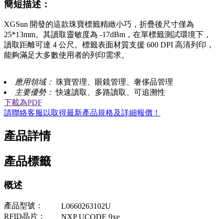
簡短描述：
XGSun 開發的這款珠寶標籤精緻小巧，折疊後尺寸僅為
25*13mm。其讀取靈敏度為 -17dBm，在單標籤測試環境下，
讀取距離可達 4 公尺。標籤表面材質支援 600 DPI 高清列印，
能夠滿足大多數使用者的列印需求。
應用領域：
珠寶管理、眼鏡管理、奢侈品管理
主要優勢：
快速讀取、多路讀取、可追溯性
下載為PDF
請聯絡客服以取得最新產品規格及詳細報價！
產品詳情
產品標籤
概述
產品型號：
L0660263102U
RFID晶片：
NXP UCODE 9xe