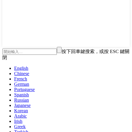
按下回車鍵搜索，或按 ESC 鍵關
閉
English
Chinese
French
German
Portuguese
Spanish
Russian
Japanese
Korean
Arabic
Irish
Greek
Turkish