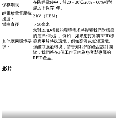
在防靜電袋中，於20～30℃/20%～60%相對
保存期限：
濕度下保存1年。
靜電放電電壓抗
2 kV（HBM）
擾度：
彎曲直徑：
＞50毫米
您對RFID標籤的環境需求將影響我們對標籤
的選擇和設計。例如，如果您打算將RFID標
其他應用環境要
籤應用於特殊環境，例如高溫或低溫環境、
求：
強酸或強鹼環境，請告知我們的產品設計團
隊，我們將在3個工作天內為您客製專屬的
RFID產品。
影片