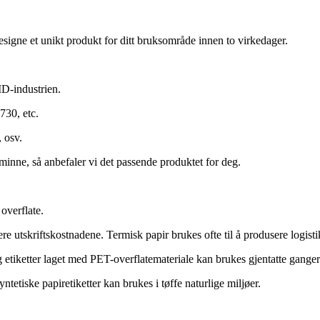
esigne et unikt produkt for ditt bruksområde innen to virkedager.
ID-industrien.
30, etc.
 osv.
nne, så anbefaler vi det passende produktet for deg.
 overflate.
e utskriftskostnadene. Termisk papir brukes ofte til å produsere logistik
 etiketter laget med PET-overflatemateriale kan brukes gjentatte ganger 
ntetiske papiretiketter kan brukes i tøffe naturlige miljøer.