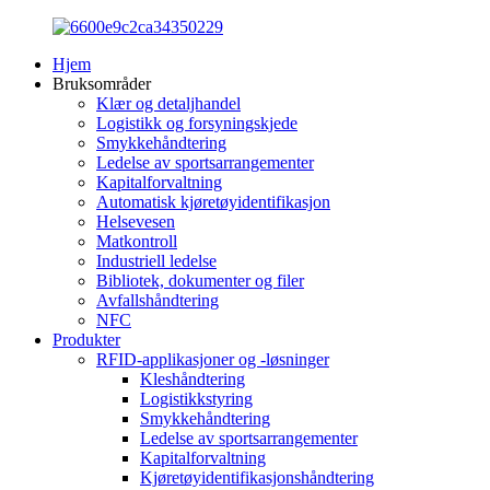
Hjem
Bruksområder
Klær og detaljhandel
Logistikk og forsyningskjede
Smykkehåndtering
Ledelse av sportsarrangementer
Kapitalforvaltning
Automatisk kjøretøyidentifikasjon
Helsevesen
Matkontroll
Industriell ledelse
Bibliotek, dokumenter og filer
Avfallshåndtering
NFC
Produkter
RFID-applikasjoner og -løsninger
Kleshåndtering
Logistikkstyring
Smykkehåndtering
Ledelse av sportsarrangementer
Kapitalforvaltning
Kjøretøyidentifikasjonshåndtering