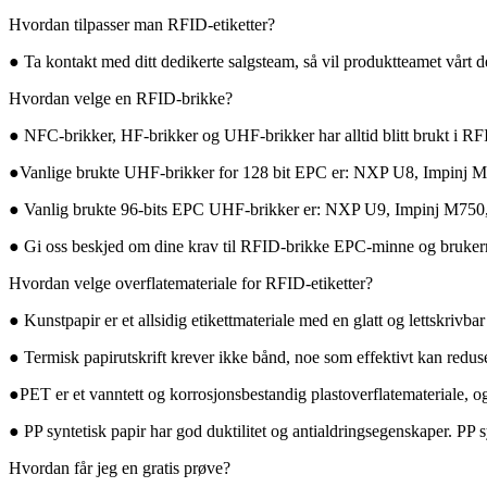
Hvordan tilpasser man RFID-etiketter?
● Ta kontakt med ditt dedikerte salgsteam, så vil produktteamet vårt d
Hvordan velge en RFID-brikke?
● NFC-brikker, HF-brikker og UHF-brikker har alltid blitt brukt i RF
●Vanlige brukte UHF-brikker for 128 bit EPC er: NXP U8, Impinj M7
● Vanlig brukte 96-bits EPC UHF-brikker er: NXP U9, Impinj M750,
● Gi oss beskjed om dine krav til RFID-brikke EPC-minne og brukermi
Hvordan velge overflatemateriale for RFID-etiketter?
● Kunstpapir er et allsidig etikettmateriale med en glatt og lettskrivbar
● Termisk papirutskrift krever ikke bånd, noe som effektivt kan reduser
●PET er et vanntett og korrosjonsbestandig plastoverflatemateriale, og
● PP syntetisk papir har god duktilitet og antialdringsegenskaper. PP sy
Hvordan får jeg en gratis prøve?