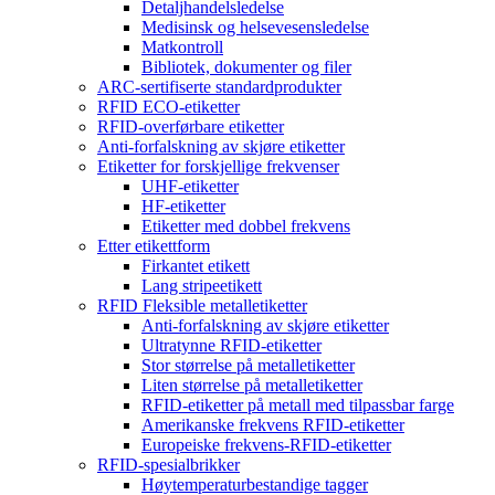
Detaljhandelsledelse
Medisinsk og helsevesensledelse
Matkontroll
Bibliotek, dokumenter og filer
ARC-sertifiserte standardprodukter
RFID ECO-etiketter
RFID-overførbare etiketter
Anti-forfalskning av skjøre etiketter
Etiketter for forskjellige frekvenser
UHF-etiketter
HF-etiketter
Etiketter med dobbel frekvens
Etter etikettform
Firkantet etikett
Lang stripeetikett
RFID Fleksible metalletiketter
Anti-forfalskning av skjøre etiketter
Ultratynne RFID-etiketter
Stor størrelse på metalletiketter
Liten størrelse på metalletiketter
RFID-etiketter på metall med tilpassbar farge
Amerikanske frekvens RFID-etiketter
Europeiske frekvens-RFID-etiketter
RFID-spesialbrikker
Høytemperaturbestandige tagger