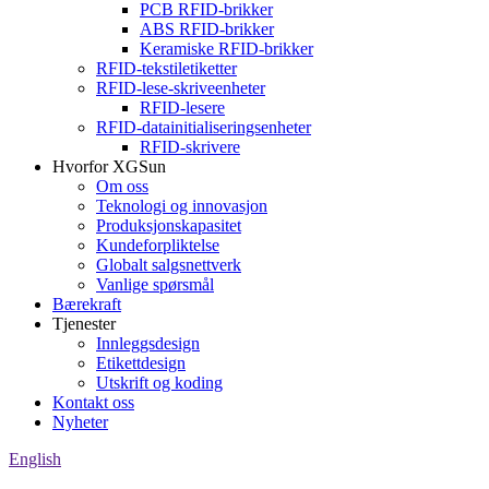
PCB RFID-brikker
ABS RFID-brikker
Keramiske RFID-brikker
RFID-tekstiletiketter
RFID-lese-skriveenheter
RFID-lesere
RFID-datainitialiseringsenheter
RFID-skrivere
Hvorfor XGSun
Om oss
Teknologi og innovasjon
Produksjonskapasitet
Kundeforpliktelse
Globalt salgsnettverk
Vanlige spørsmål
Bærekraft
Tjenester
Innleggsdesign
Etikettdesign
Utskrift og koding
Kontakt oss
Nyheter
English