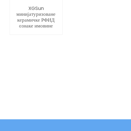
XGSun
минијатуризоване
керамичке РФИД
ознаке имовине
ian
am