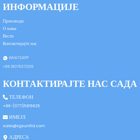
ИНФОРМАЦИЈЕ
Производи
О нама
Вести
Контактирајте нас
n
WHATSAPP
+86 18076372139
КОНТАКТИРАЈТЕ НАС САДА
se
ТЕЛЕФОН
+86-(0771)5816625
ИМЕЈЛ
ese
sales@xgsunrfid.com
АДРЕСА