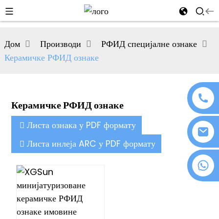
al
Дом
Производи
РФИД специјалне ознаке
se
Керамичке РФИД ознаке
e
Керамичке РФИД ознаке
an
Листа ознака у PDF формату
Листа инлеја ARC у PDF формату
+86 18076372139
n