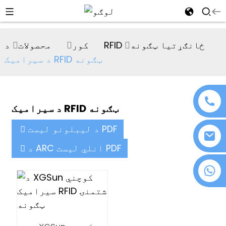
al
د RFID ځانګړتیا ټګونه
کور
محصولات
se
د سیرامیک RFID ټګونه
e
د سیرامیک RFID ټګونه
an
د لیبلونو لیست PDF
د ARC انلي لیست PDF
+۸۶ ۱۸۰۷۶۳۷۲۱۳۹
n