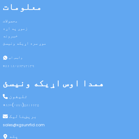
معلومات
محصولات
زموږ په اړه
خبرونه
موږ سره اړیکه ونیسئ
n
واټس اپ
+۸۶ ۱۸۰۷۶۳۷۲۱۳۹
همدا اوس اړیکه ونیسئ
se
تلیفون
+۸۶-(۰۷۷۱)۵۸۱۶۶۲۵
برېښنالیک
ese
sales@xgsunrfid.com
پته