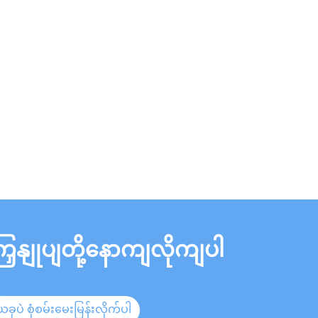
ြှနျုပျတို့နောကျလိုကျပါ
ယခုပဲ စုံစမ်းမေးမြန်းလိုက်ပါ