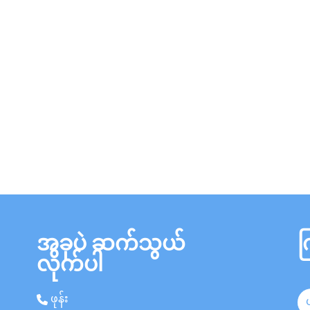
အခုပဲ ဆက်သွယ်
က
လိုက်ပါ
ဖုန်း