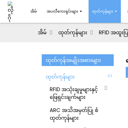
အိမ်
အပလီကေးရှင်းများ
ထုတ်ကုန်များ
အိမ်
ထုတ်ကုန်များ
RFID အထူးပြ
ထုတ်ကုန်အမျိုးအစားများ
ထုတ်ကုန်များ
RFID အသုံးချမှုများနှင့်
ဖြေရှင်းချက်များ
ARC အသိအမှတ်ပြု စံ
ထုတ်ကုန်များ