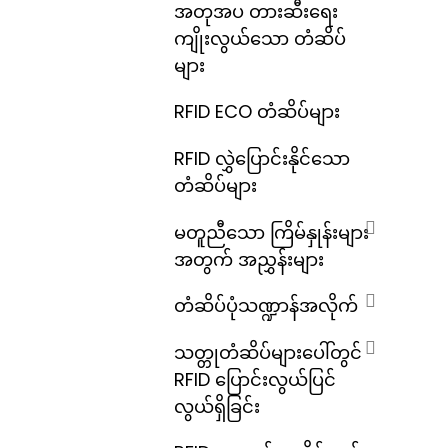
အတုအပ တားဆီးရေး
ကျိုးလွယ်သော တံဆိပ်
များ
RFID ECO တံဆိပ်များ
RFID လွှဲပြောင်းနိုင်သော
တံဆိပ်များ
မတူညီသော ကြိမ်နှုန်းများ
အတွက် အညွှန်းများ
တံဆိပ်ပုံသဏ္ဍာန်အလိုက်
သတ္တုတံဆိပ်များပေါ်တွင်
RFID ပြောင်းလွယ်ပြင်
လွယ်ရှိခြင်း