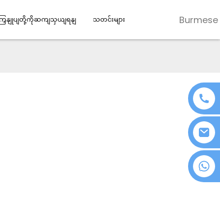
Burmese
ကြှနျုပျတို့ကိုဆကျသှယျရနျ
သတင်းများ
+၈၆ ၁၈၀၇၆၃၇၂၁၃၉