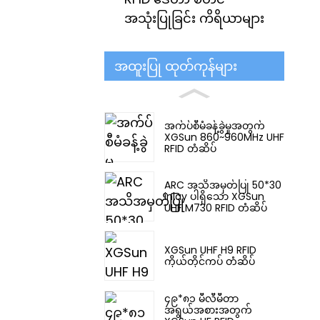
အသုံးပြုခြင်း ကိရိယာများ
အထူးပြု ထုတ်ကုန်များ
အက်ပ်စီမံခန့်ခွဲမှုအတွက်
XGSun 860~960MHz UHF
RFID တံဆိပ်
ARC အသိအမှတ်ပြု 50*30
inlay ပါရှိသော XGSun
UHF M730 RFID တံဆိပ်
XGSun UHF H9 RFID
ကိုယ်တိုင်ကပ် တံဆိပ်
၄၉*၈၁ မီလီမီတာ
အရွယ်အစားအတွက်