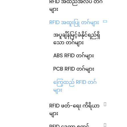
RFID အထည်အလိပ် တဂ်
များ
RFID အထူးပြု တဂ်များ
အပူချိန်မြင့်ခံနိုင်ရည်ရှိ
သော တဂ်များ
ABS RFID တဂ်များ
PCB RFID တဂ်များ
ကြွေထည် RFID တဂ်
များ
RFID ဖတ်-ရေး ကိရိယာ
များ
RFID ဒေတာ စတင်