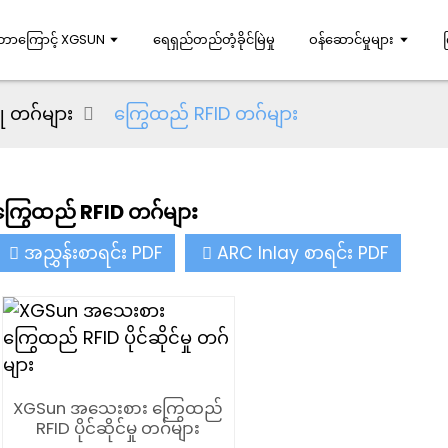
ဘာကြောင့် XGSUN
ရေရှည်တည်တံ့ခိုင်မြဲမှု
ဝန်ဆောင်မှုများ
ု တဂ်များ
ကြွေထည် RFID တဂ်များ
ကြွေထည် RFID တဂ်များ
အညွှန်းစာရင်း PDF
ARC Inlay စာရင်း PDF
XGSun အသေးစား ကြွေထည်
RFID ပိုင်ဆိုင်မှု တဂ်များ