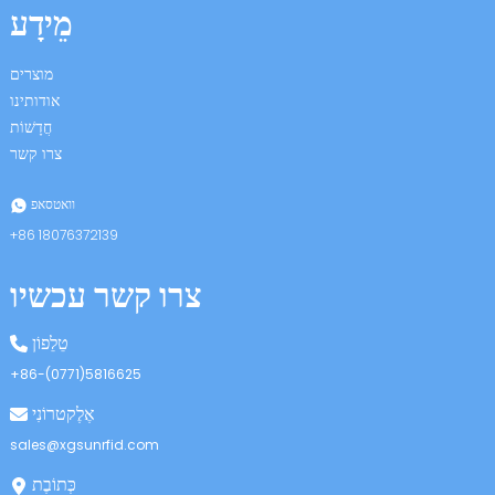
מֵידָע
מוצרים
אודותינו
חֲדָשׁוֹת
צרו קשר
n
וואטסאפ
+86 18076372139
צרו קשר עכשיו
se
טֵלֵפוֹן
+86-(0771)5816625
אֶלֶקטרוֹנִי
ese
sales@xgsunrfid.com
כְּתוֹבֶת