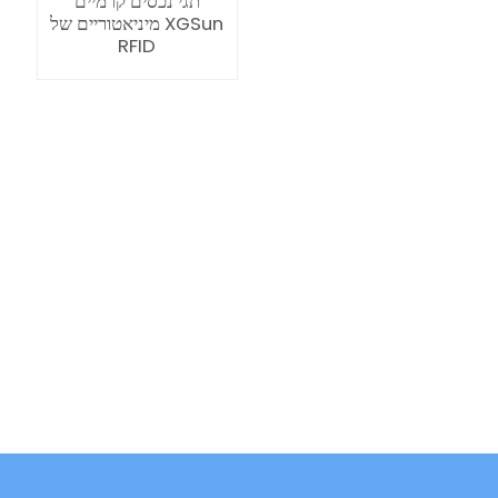
תגי נכסים קרמיים
מיניאטוריים של XGSun
RFID
ian
am